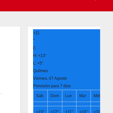
+
11
°
C
H:
+
13°
L:
+
5°
Quilmes
Viernes, 07 Agosto
Previsión para 7 días
Sáb
Dom
Lun
Mar
Mié
Ju
+
15°
+
12°
+
11°
+
10°
+
11°
+
1