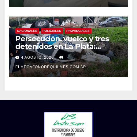
NACIONALES
POLICIALES
PROVINCIALES
Persecución, vuelco y tres
detenidos en La Plata:
recuperaron motos robadas
4 AGOSTO, 2026
tras un operativo policial
ELMEGAFONODEQUILMES.COM.AR