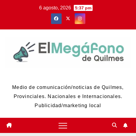
Skip
6 agosto, 2026
5:37 pm
to
content
El Megáfono de Quilmes
Medio de comunicación/noticias de Quilmes,
Provinciales. Nacionales e Internacionales.
Publicidad/marketing local