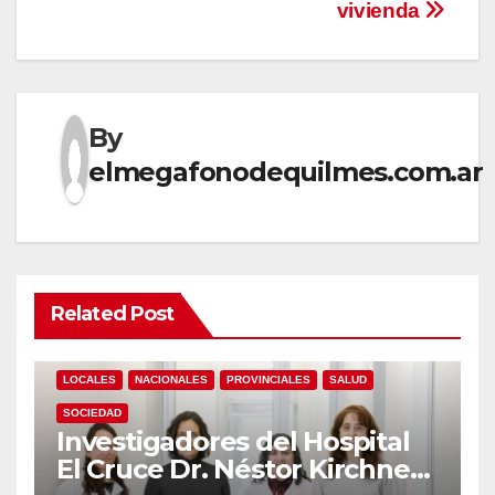
vivienda
By
elmegafonodequilmes.com.ar
Related Post
LOCALES
NACIONALES
PROVINCIALES
SALUD
SOCIEDAD
Investigadores del Hospital
El Cruce Dr. Néstor Kirchner