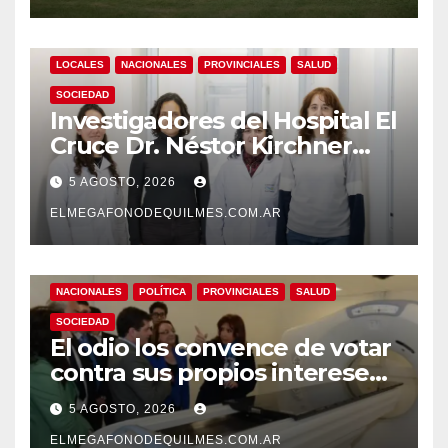
LOCALES
NACIONALES
PROVINCIALES
SALUD
SOCIEDAD
Investigadores del Hospital El
Cruce Dr. Néstor Kirchner
desarrollan un estudio
5 AGOSTO, 2026
pionero sobre el
envejecimiento cerebral y las
ELMEGAFONODEQUILMES.COM.AR
demencias
NACIONALES
POLÍTICA
PROVINCIALES
SALUD
SOCIEDAD
El odio los convence de votar
contra sus propios intereses.
Una Sociedad atrapada en la
5 AGOSTO, 2026
grieta
ELMEGAFONODEQUILMES.COM.AR