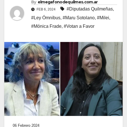
By
elmegafonodequilmes.com.ar
#Diputadas Quilmeñas
,
FEB 6, 2024
#Ley Ómnibus
,
#Maru Sotolano
,
#Milei
,
#Mónica Frade
,
#Votan a Favor
06 Febrero 2024