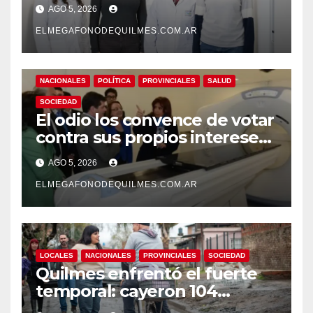
desarrollan un estudio
AGO 5, 2026
pionero sobre el
envejecimiento cerebral y las
ELMEGAFONODEQUILMES.COM.AR
demencias
NACIONALES
POLÍTICA
PROVINCIALES
SALUD
SOCIEDAD
El odio los convence de votar
contra sus propios intereses.
Una Sociedad atrapada en la
AGO 5, 2026
grieta
ELMEGAFONODEQUILMES.COM.AR
LOCALES
NACIONALES
PROVINCIALES
SOCIEDAD
Quilmes enfrentó el fuerte
temporal: cayeron 104
milímetros de lluvia en 24