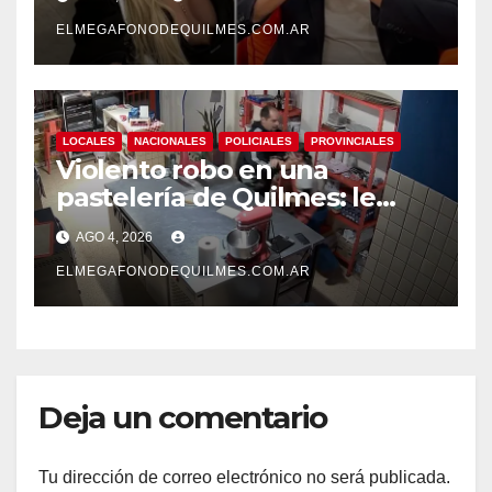
ELMEGAFONODEQUILMES.COM.AR
LOCALES
NACIONALES
POLICIALES
PROVINCIALES
Violento robo en una
pastelería de Quilmes: le
cortó el cuello a una
AGO 4, 2026
empleada y escapó con la
recaudación
ELMEGAFONODEQUILMES.COM.AR
Deja un comentario
Tu dirección de correo electrónico no será publicada.