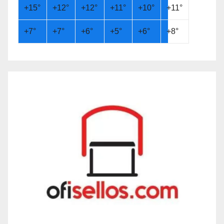
+
15°
+
12°
+
12°
+
11°
+
10°
+
11°
+
7°
+
7°
+
6°
+
5°
+
6°
+
8°