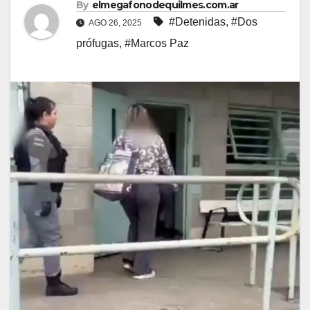
By
elmegafonodequilmes.com.ar
#Detenidas
,
#Dos
AGO 26, 2025
prófugas
,
#Marcos Paz