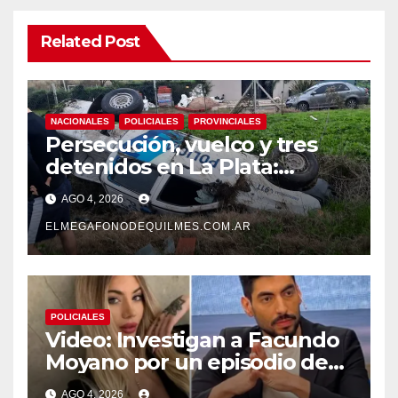
Related Post
NACIONALES
POLICIALES
PROVINCIALES
Persecución, vuelco y tres
detenidos en La Plata:
recuperaron motos robadas
AGO 4, 2026
tras un operativo policial
ELMEGAFONODEQUILMES.COM.AR
POLICIALES
Video: Investigan a Facundo
Moyano por un episodio de
presunta violencia de género
AGO 4, 2026