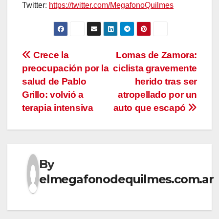
Twitter:
https://twitter.com/MegafonoQuilmes
Navegación
Crece la
Lomas de Zamora:
preocupación por la
ciclista gravemente
de
salud de Pablo
herido tras ser
entradas
Grillo: volvió a
atropellado por un
terapia intensiva
auto que escapó
By
elmegafonodequilmes.com.ar