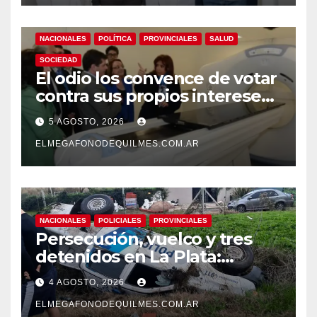
demencias
NACIONALES
POLÍTICA
PROVINCIALES
SALUD
SOCIEDAD
El odio los convence de votar
contra sus propios intereses.
Una Sociedad atrapada en la
5 AGOSTO, 2026
grieta
ELMEGAFONODEQUILMES.COM.AR
NACIONALES
POLICIALES
PROVINCIALES
Persecución, vuelco y tres
detenidos en La Plata:
recuperaron motos robadas
4 AGOSTO, 2026
tras un operativo policial
ELMEGAFONODEQUILMES.COM.AR