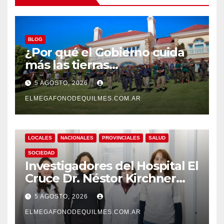
BLOG
¿Por qué el Gobierno cuida
más las tierras
extranjerizadas que el
5 AGOSTO, 2026
patrimonio de todos los
argentinos?
ELMEGAFONODEQUILMES.COM.AR
LOCALES
NACIONALES
PROVINCIALES
SALUD
SOCIEDAD
Investigadores del Hospital El
Cruce Dr. Néstor Kirchner
desarrollan un estudio
5 AGOSTO, 2026
pionero sobre el
envejecimiento cerebral y las
ELMEGAFONODEQUILMES.COM.AR