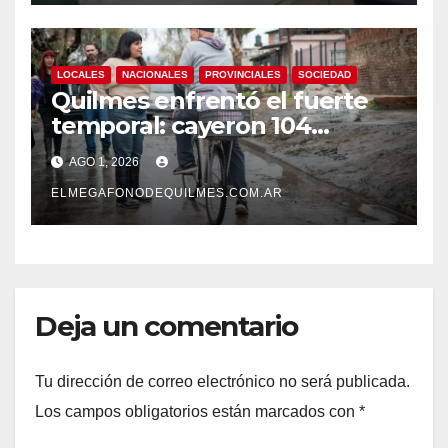
LOCALES
NACIONALES
PROVINCIALES
SOCIEDAD
Quilmes enfrentó el fuerte
temporal: cayeron 104
milímetros de lluvia en 24
AGO 1, 2026
horas.
ELMEGAFONODEQUILMES.COM.AR
Deja un comentario
Tu dirección de correo electrónico no será publicada.
Los campos obligatorios están marcados con
*