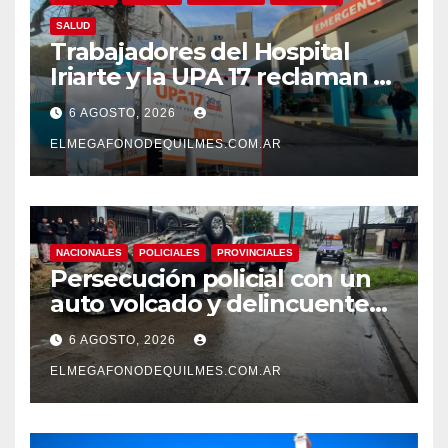
SALUD
Trabajadores del Hospital
Iriarte y la UPA 17 reclaman el
pase a planta de becarios y
6 AGOSTO, 2026
mejoras laborales
ELMEGAFONODEQUILMES.COM.AR
NACIONALES
POLICIALES
PROVINCIALES
Persecución policial con un
auto volcado y delincuentes
detenidos en San Francisco
6 AGOSTO, 2026
Solano
ELMEGAFONODEQUILMES.COM.AR