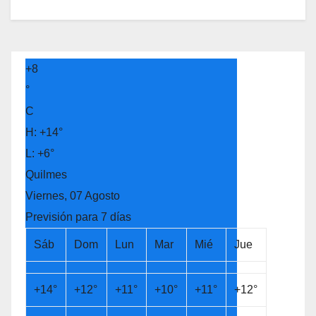
+
8
°
C
H:
+
14°
L:
+
6°
Quilmes
Viernes, 07 Agosto
Previsión para 7 días
Sáb
Dom
Lun
Mar
Mié
Jue
+
14°
+
12°
+
11°
+
10°
+
11°
+
12°