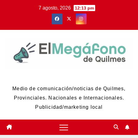
Skip
7 agosto, 2026
12:13 pm
to
content
El Megáfono de Quilmes
Medio de comunicación/noticias de Quilmes,
Provinciales. Nacionales e Internacionales.
Publicidad/marketing local