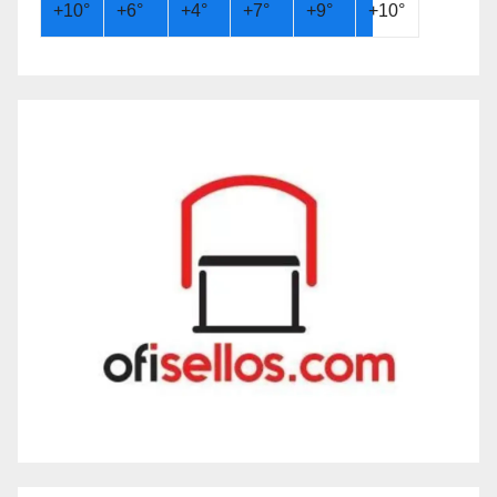
+
10°
+
6°
+
4°
+
7°
+
9°
+
10°