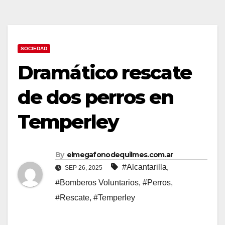
SOCIEDAD
Dramático rescate
de dos perros en
Temperley
By
elmegafonodequilmes.com.ar
#Alcantarilla
,
SEP 26, 2025
#Bomberos Voluntarios
,
#Perros
,
#Rescate
,
#Temperley