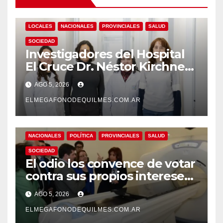
LOCALES
NACIONALES
PROVINCIALES
SALUD
SOCIEDAD
Investigadores del Hospital
El Cruce Dr. Néstor Kirchner
desarrollan un estudio
AGO 5, 2026
pionero sobre el
envejecimiento cerebral y las
ELMEGAFONODEQUILMES.COM.AR
demencias
NACIONALES
POLÍTICA
PROVINCIALES
SALUD
SOCIEDAD
El odio los convence de votar
contra sus propios intereses.
Una Sociedad atrapada en la
AGO 5, 2026
grieta
ELMEGAFONODEQUILMES.COM.AR