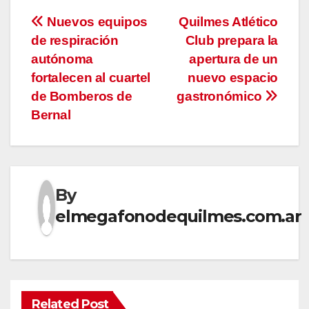
Navegación
Nuevos equipos
Quilmes Atlético
de respiración
Club prepara la
de
autónoma
apertura de un
entradas
fortalecen al cuartel
nuevo espacio
de Bomberos de
gastronómico
Bernal
By
elmegafonodequilmes.com.ar
Related Post