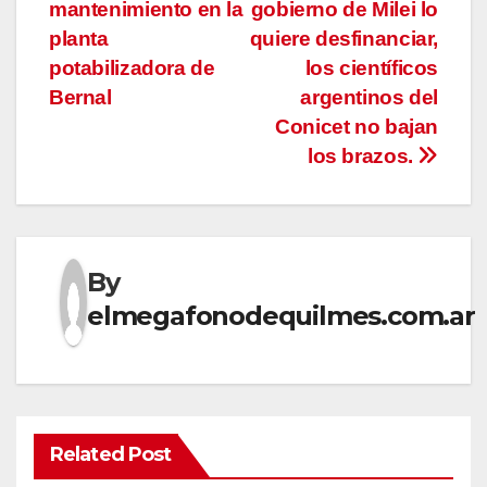
de
mantenimiento en la
gobierno de Milei lo
entradas
planta
quiere desfinanciar,
potabilizadora de
los científicos
Bernal
argentinos del
Conicet no bajan
los brazos.
By
elmegafonodequilmes.com.ar
Related Post