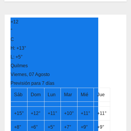
+
12
°
C
H:
+
13°
L:
+
5°
Quilmes
Viernes, 07 Agosto
Previsión para 7 días
Sáb
Dom
Lun
Mar
Mié
Jue
+
15°
+
12°
+
11°
+
10°
+
11°
+
11°
+
8°
+
6°
+
5°
+
7°
+
9°
+
9°