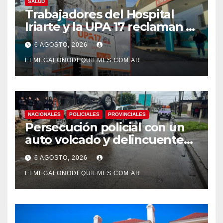
SALUD
Trabajadores del Hospital
Iriarte y la UPA 17 reclaman el
pase a planta de becarios y
6 AGOSTO, 2026
mejoras laborales
ELMEGAFONODEQUILMES.COM.AR
NACIONALES
POLICIALES
PROVINCIALES
Persecución policial con un
auto volcado y delincuentes
detenidos en San Francisco
6 AGOSTO, 2026
Solano
ELMEGAFONODEQUILMES.COM.AR