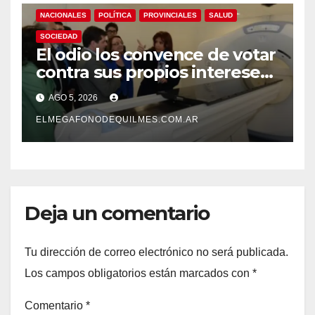
NACIONALES
POLÍTICA
PROVINCIALES
SALUD
SOCIEDAD
El odio los convence de votar
contra sus propios intereses.
Una Sociedad atrapada en la
AGO 5, 2026
grieta
ELMEGAFONODEQUILMES.COM.AR
Deja un comentario
Tu dirección de correo electrónico no será publicada.
Los campos obligatorios están marcados con
*
Comentario
*