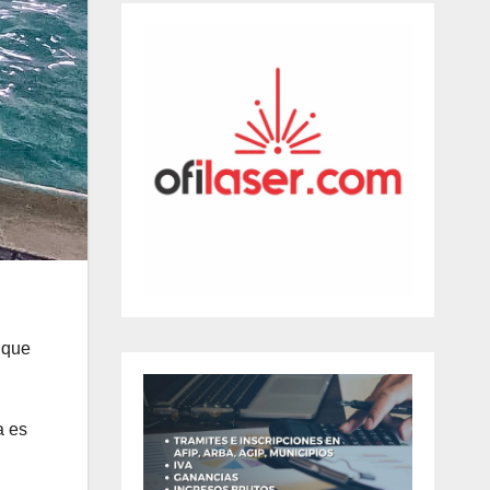
 que
a es