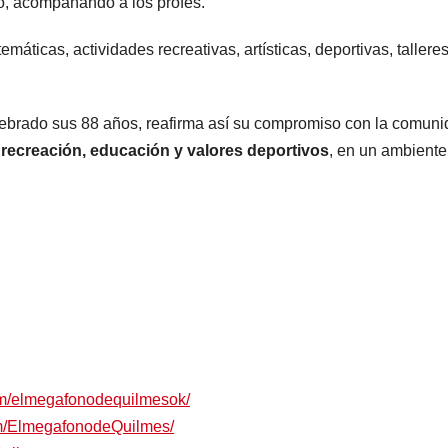
o, acompañando a los profes.
máticas, actividades recreativas, artísticas, deportivas, tallere
lebrado sus 88 años, reafirma así su compromiso con la comuni
a
recreación, educación y valores deportivos
, en un ambiente
om/elmegafonodequilmesok/
om/ElmegafonodeQuilmes/