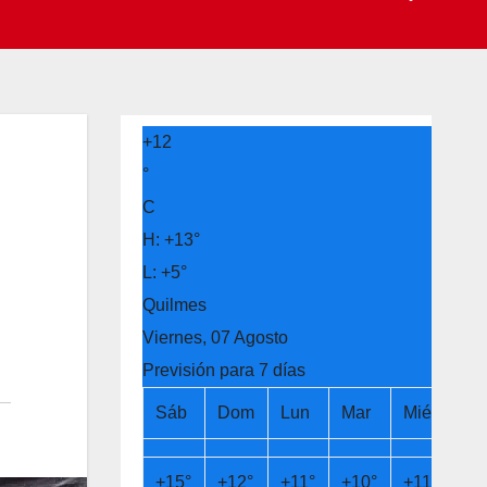
+
12
°
C
H:
+
13°
L:
+
5°
Quilmes
Viernes, 07 Agosto
Previsión para 7 días
Sáb
Dom
Lun
Mar
Mié
Ju
+
15°
+
12°
+
11°
+
10°
+
11°
+
1