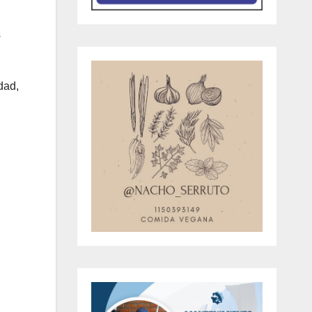
s
dad,