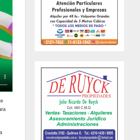
de
ara
a