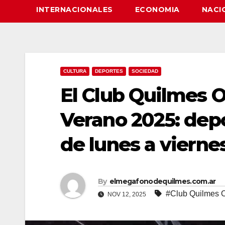
INTERNACIONALES
ECONOMIA
NACI
CULTURA
DEPORTES
SOCIEDAD
El Club Quilmes O
Verano 2025: depo
de lunes a vierne
By
elmegafonodequilmes.com.ar
#Club Quilmes 
NOV 12, 2025