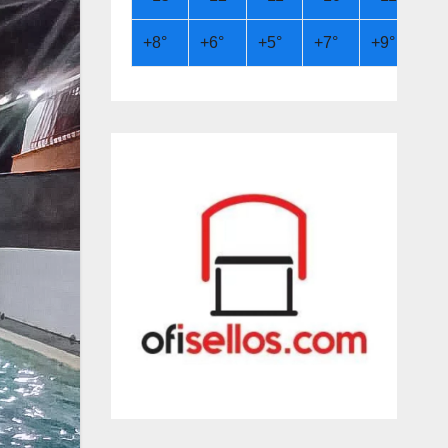
+
8°
+
6°
+
5°
+
7°
+
9°
+
9