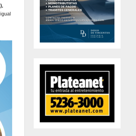
),
 igual