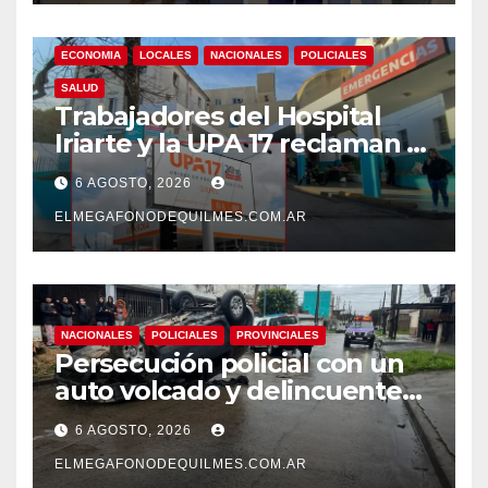
ECONOMIA
LOCALES
NACIONALES
POLICIALES
SALUD
Trabajadores del Hospital
Iriarte y la UPA 17 reclaman el
pase a planta de becarios y
6 AGOSTO, 2026
mejoras laborales
ELMEGAFONODEQUILMES.COM.AR
NACIONALES
POLICIALES
PROVINCIALES
Persecución policial con un
auto volcado y delincuentes
detenidos en San Francisco
6 AGOSTO, 2026
Solano
ELMEGAFONODEQUILMES.COM.AR