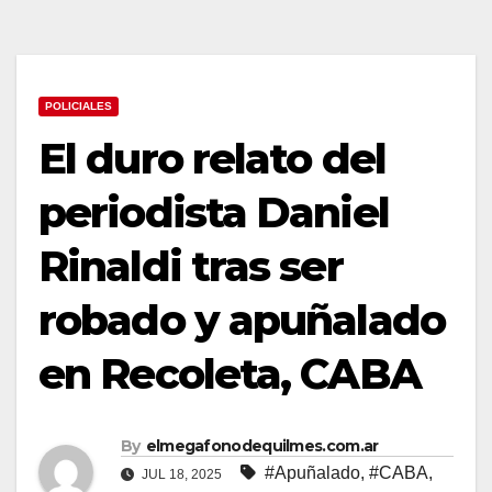
POLICIALES
El duro relato del
periodista Daniel
Rinaldi tras ser
robado y apuñalado
en Recoleta, CABA
By
elmegafonodequilmes.com.ar
#Apuñalado
,
#CABA
,
JUL 18, 2025