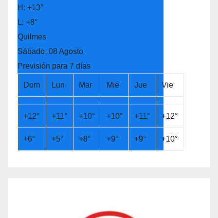
H:
+
13°
L:
+
8°
Quilmes
Sábado, 08 Agosto
Previsión para 7 días
Dom
Lun
Mar
Mié
Jue
Vie
+
12°
+
11°
+
10°
+
10°
+
11°
+
12°
+
6°
+
5°
+
8°
+
9°
+
9°
+
10°