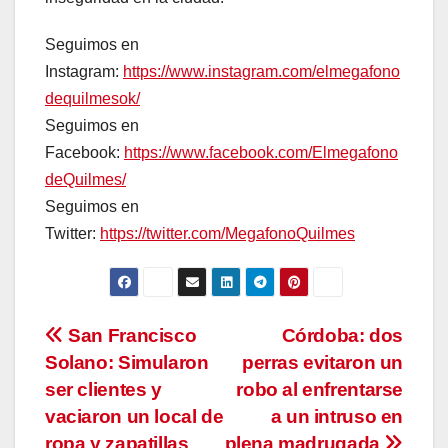
Seguimos en
Instagram:
https://www.instagram.com/elmegafono
dequilmesok/
Seguimos en
Facebook:
https://www.facebook.com/Elmegafono
deQuilmes/
Seguimos en
Twitter:
https://twitter.com/MegafonoQuilmes
Navegación
San Francisco
Córdoba: dos
Solano: Simularon
perras evitaron un
de
ser clientes y
robo al enfrentarse
entradas
vaciaron un local de
a un intruso en
ropa y zapatillas
plena madrugada