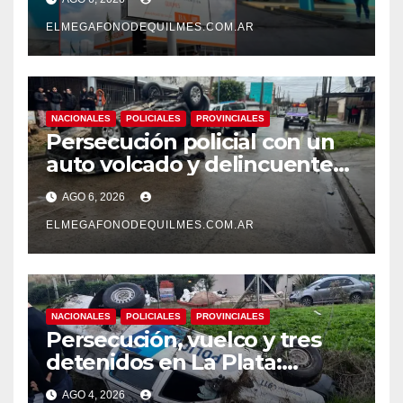
mejoras laborales
ELMEGAFONODEQUILMES.COM.AR
NACIONALES
POLICIALES
PROVINCIALES
Persecución policial con un
auto volcado y delincuentes
detenidos en San Francisco
AGO 6, 2026
Solano
ELMEGAFONODEQUILMES.COM.AR
NACIONALES
POLICIALES
PROVINCIALES
Persecución, vuelco y tres
detenidos en La Plata:
recuperaron motos robadas
AGO 4, 2026