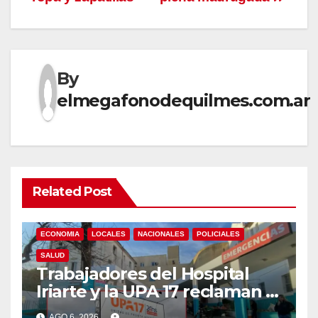
By
elmegafonodequilmes.com.ar
Related Post
ECONOMIA
LOCALES
NACIONALES
POLICIALES
SALUD
Trabajadores del Hospital
Iriarte y la UPA 17 reclaman el
pase a planta de becarios y
AGO 6, 2026