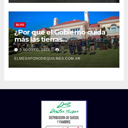
BLOG
¿Por qué el Gobierno cuida
más las tierras
extranjerizadas que el
5 AGOSTO, 2026
patrimonio de todos los
argentinos?
ELMEGAFONODEQUILMES.COM.AR