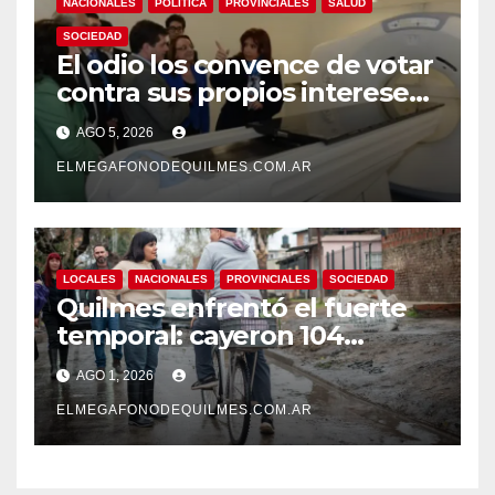
NACIONALES
POLÍTICA
PROVINCIALES
SALUD
SOCIEDAD
El odio los convence de votar
contra sus propios intereses.
Una Sociedad atrapada en la
AGO 5, 2026
grieta
ELMEGAFONODEQUILMES.COM.AR
LOCALES
NACIONALES
PROVINCIALES
SOCIEDAD
Quilmes enfrentó el fuerte
temporal: cayeron 104
milímetros de lluvia en 24
AGO 1, 2026
horas.
ELMEGAFONODEQUILMES.COM.AR