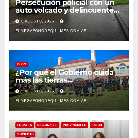
Persecución policial con un
auto volcado y delincuentes
detenidos en San Francisco
6 AGOSTO, 2026
Solano
ELMEGAFONODEQUILMES.COM.AR
BLOG
¿Por qué el Gobierno cuida
más las tierras
extranjerizadas que el
5 AGOSTO, 2026
patrimonio de todos los
argentinos?
ELMEGAFONODEQUILMES.COM.AR
LOCALES
NACIONALES
PROVINCIALES
SALUD
SOCIEDAD