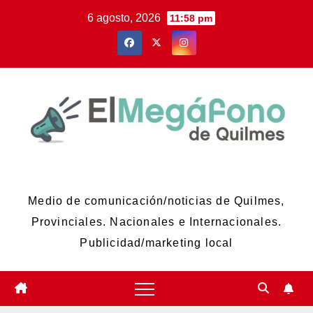
Skip
6 agosto, 2026
11:58 pm
to
content
El Megáfono de Quilmes
Medio de comunicación/noticias de Quilmes,
Provinciales. Nacionales e Internacionales.
Publicidad/marketing local