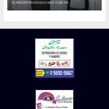
envejecimiento cerebral y las
ELMEGAFONODEQUILMES.COM.AR
demencias