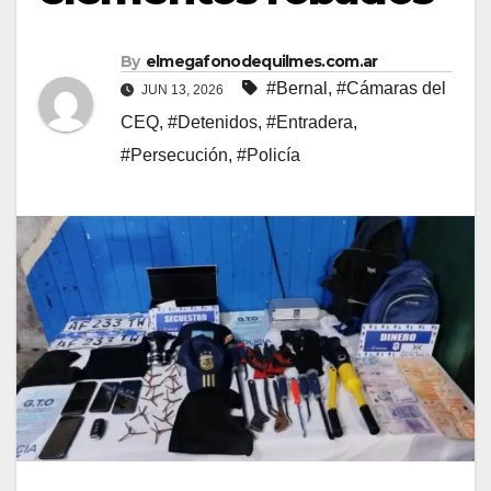
By
elmegafonodequilmes.com.ar
#Bernal
,
#Cámaras del
JUN 13, 2026
CEQ
,
#Detenidos
,
#Entradera
,
#Persecución
,
#Policía