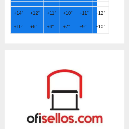
+
14°
+
12°
+
11°
+
10°
+
11°
+
12°
+
10°
+
6°
+
4°
+
7°
+
9°
+
10°