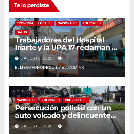
Te lo perdiste
ECONOMIA
LOCALES
NACIONALES
POLICIALES
SALUD
Trabajadores del Hospital
Iriarte y la UPA 17 reclaman el
pase a planta de becarios y
6 AGOSTO, 2026
mejoras laborales
ELMEGAFONODEQUILMES.COM.AR
NACIONALES
POLICIALES
PROVINCIALES
Persecución policial con un
auto volcado y delincuentes
detenidos en San Francisco
6 AGOSTO, 2026
Solano