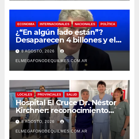
ECONOMIA
INTERNACIONALES
NACIONALES
POLÍTICA
¿“En algún lado están”?
Desaparecen 4 billones y el
presidente del BCRA
8 AGOSTO, 2026
responde con una risita
ELMEGAFONODEQUILMES.COM.AR
LOCALES
PROVINCIALES
SALUD
Hospital El Cruce Dr. Néstor
Kirchner: reconocimiento
internacional a la calidad de
8 AGOSTO, 2026
su atención
ELMEGAFONODEQUILMES.COM.AR