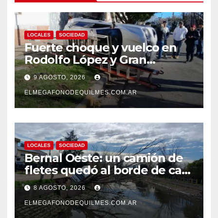
LOCALES
SOCIEDAD
Fuerte choque y vuelco en
Rodolfo López y Gran
Canaria, Quilmes Oeste
9 AGOSTO, 2026
ELMEGAFONODEQUILMES.COM.AR
LOCALES
SOCIEDAD
Bernal Oeste: un camión de
fletes quedó al borde de caer
al arroyo Las Piedras
8 AGOSTO, 2026
ELMEGAFONODEQUILMES.COM.AR