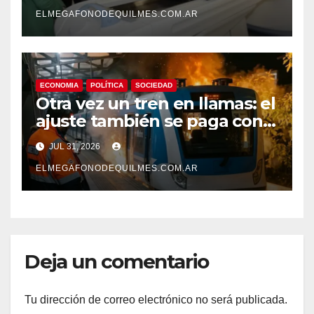
grieta
ELMEGAFONODEQUILMES.COM.AR
ECONOMIA
POLÍTICA
SOCIEDAD
Otra vez un tren en llamas: el
ajuste también se paga con
seguridad
JUL 31, 2026
ELMEGAFONODEQUILMES.COM.AR
Deja un comentario
Tu dirección de correo electrónico no será publicada.