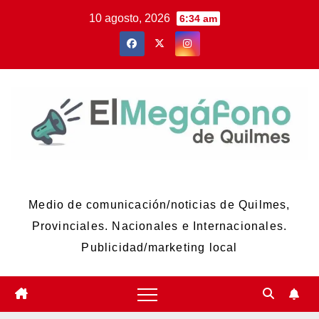
Skip
10 agosto, 2026
6:34 am
to
content
El Megáfono de Quilmes
Medio de comunicación/noticias de Quilmes,
Provinciales. Nacionales e Internacionales.
Publicidad/marketing local