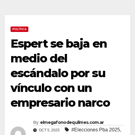
POLÍTICA
Espert se baja en
medio del
escándalo por su
vínculo con un
empresario narco
By
elmegafonodequilmes.com.ar
#Elecciones Pba 2025
,
OCT 5, 2025