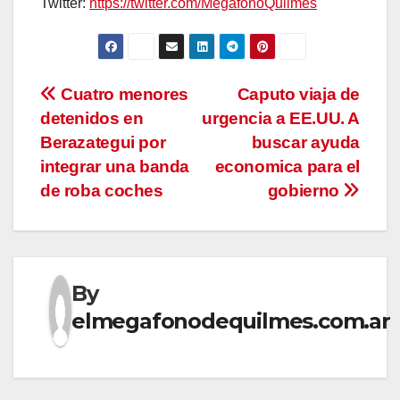
Twitter:
https://twitter.com/MegafonoQuilmes
Navegación
Cuatro menores
Caputo viaja de
detenidos en
urgencia a EE.UU. A
de
Berazategui por
buscar ayuda
entradas
integrar una banda
economica para el
de roba coches
gobierno
By
elmegafonodequilmes.com.ar