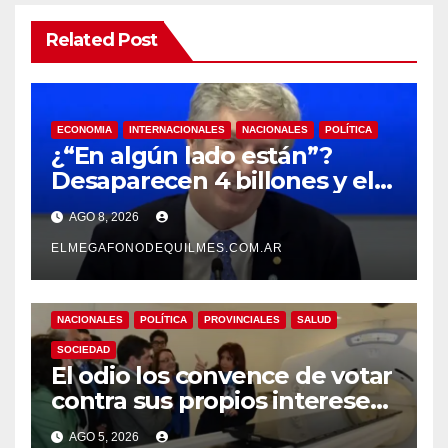
Related Post
ECONOMIA
INTERNACIONALES
NACIONALES
POLÍTICA
¿“En algún lado están”?
Desaparecen 4 billones y el
presidente del BCRA
AGO 8, 2026
responde con una risita
ELMEGAFONODEQUILMES.COM.AR
NACIONALES
POLÍTICA
PROVINCIALES
SALUD
SOCIEDAD
El odio los convence de votar
contra sus propios intereses.
Una Sociedad atrapada en la
AGO 5, 2026