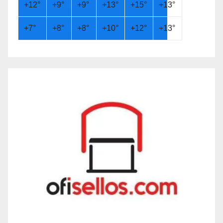
+
12°
+
9°
+
9°
+
13°
+
15°
+
13°
+
7°
+
8°
+
8°
+
10°
+
12°
+
13°