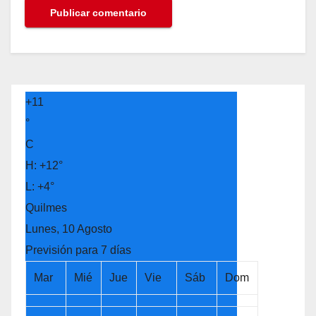
+
11
°
C
H:
+
12°
L:
+
4°
Quilmes
Lunes, 10 Agosto
Previsión para 7 días
Mar
Mié
Jue
Vie
Sáb
Dom