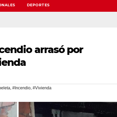
ONALES
DEPORTES
ncendio arrasó por
ienda
eleta
,
#Incendio
,
#Vivienda