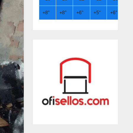
+
8°
+
8°
+
6°
+
5°
+
6°
+
9