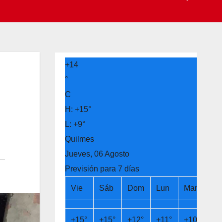
+
14
°
C
H:
+
15°
L:
+
9°
Quilmes
Jueves, 06 Agosto
Previsión para 7 días
Vie
Sáb
Dom
Lun
Mar
Mi
+
15°
+
15°
+
12°
+
11°
+
10°
+
1