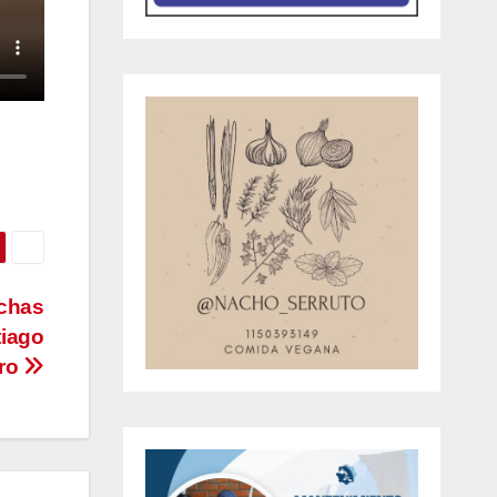
nchas
tiago
ero