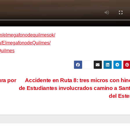
om/elmegafonodequilmesok/
om/ElmegafonodeQuilmes/
Quilmes
ura por
Accidente en Ruta 8: tres micros con hi
de Estudiantes involucrados camino a San
del Est