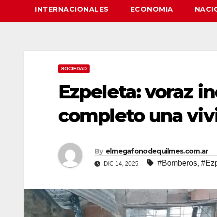
INTERNACIONALES
ECONOMIA
NACI
SOCIEDAD
Ezpeleta: voraz i
completo una viv
By
elmegafonodequilmes.com.ar
#Bomberos
,
#Ezp
DIC 14, 2025