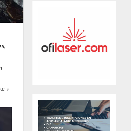
za,
n
ta el