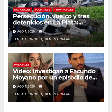
NACIONALES
POLICIALES
PROVINCIALES
Persecución, vuelco y tres
detenidos en La Plata:
recuperaron motos robadas
AGO 4, 2026
tras un operativo policial
ELMEGAFONODEQUILMES.COM.AR
POLICIALES
Video: Investigan a Facundo
Moyano por un episodio de
presunta violencia de género
AGO 4, 2026
ELMEGAFONODEQUILMES.COM.AR