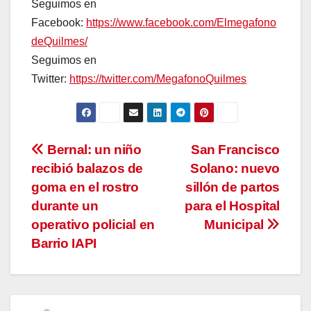
Seguimos en
Facebook:
https://www.facebook.com/Elmegafono
deQuilmes/
Seguimos en
Twitter:
https://twitter.com/MegafonoQuilmes
Navegación
Bernal: un niño
San Francisco
recibió balazos de
Solano: nuevo
de
goma en el rostro
sillón de partos
entradas
durante un
para el Hospital
operativo policial en
Municipal
Barrio IAPI