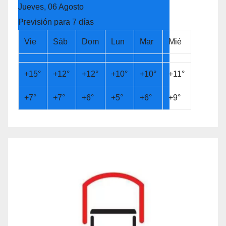
Jueves, 06 Agosto
Previsión para 7 días
Vie
Sáb
Dom
Lun
Mar
Mié
+
15°
+
12°
+
12°
+
10°
+
10°
+
11°
+
7°
+
7°
+
6°
+
5°
+
6°
+
9°