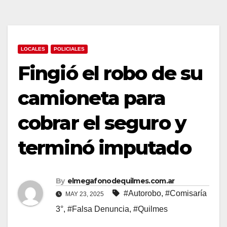
LOCALES
POLICIALES
Fingió el robo de su
camioneta para
cobrar el seguro y
terminó imputado
By
elmegafonodequilmes.com.ar
#Autorobo
,
#Comisaría
MAY 23, 2025
3°
,
#Falsa Denuncia
,
#Quilmes