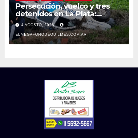
Persecución, vuelco y tres
detenidos en La Plata:
recuperaron motos robadas
4 AGOSTO, 2026
tras un operativo policial
ELMEGAFONODEQUILMES.COM.AR