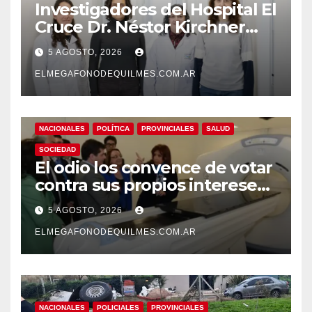
Investigadores del Hospital El
Cruce Dr. Néstor Kirchner
desarrollan un estudio
5 AGOSTO, 2026
pionero sobre el
envejecimiento cerebral y las
ELMEGAFONODEQUILMES.COM.AR
demencias
NACIONALES
POLÍTICA
PROVINCIALES
SALUD
SOCIEDAD
El odio los convence de votar
contra sus propios intereses.
Una Sociedad atrapada en la
5 AGOSTO, 2026
grieta
ELMEGAFONODEQUILMES.COM.AR
NACIONALES
POLICIALES
PROVINCIALES