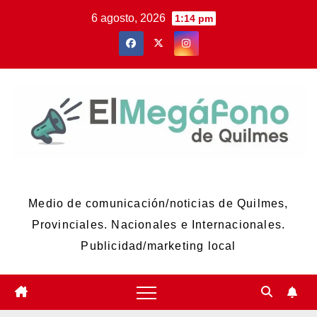
Skip
6 agosto, 2026
1:14 pm
to
content
El Megáfono de Quilmes
Medio de comunicación/noticias de Quilmes,
Provinciales. Nacionales e Internacionales.
Publicidad/marketing local