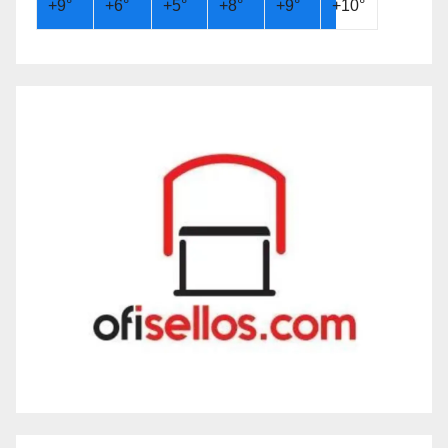
+
9°
+
6°
+
5°
+
8°
+
9°
+
10°