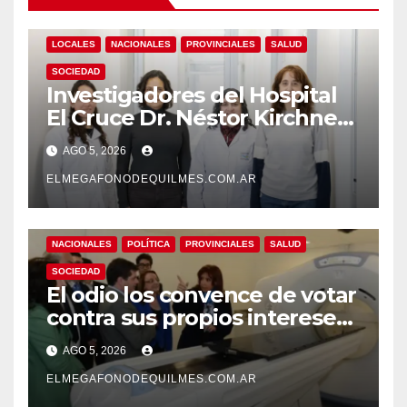
LOCALES
NACIONALES
PROVINCIALES
SALUD
SOCIEDAD
Investigadores del Hospital
El Cruce Dr. Néstor Kirchner
desarrollan un estudio
AGO 5, 2026
pionero sobre el
envejecimiento cerebral y las
ELMEGAFONODEQUILMES.COM.AR
demencias
NACIONALES
POLÍTICA
PROVINCIALES
SALUD
SOCIEDAD
El odio los convence de votar
contra sus propios intereses.
Una Sociedad atrapada en la
AGO 5, 2026
grieta
ELMEGAFONODEQUILMES.COM.AR