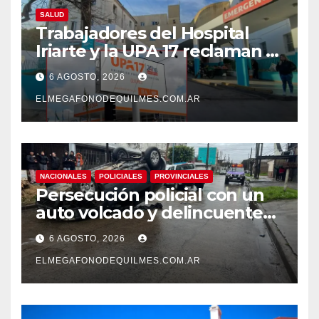
SALUD
Trabajadores del Hospital
Iriarte y la UPA 17 reclaman el
pase a planta de becarios y
6 AGOSTO, 2026
mejoras laborales
ELMEGAFONODEQUILMES.COM.AR
NACIONALES
POLICIALES
PROVINCIALES
Persecución policial con un
auto volcado y delincuentes
detenidos en San Francisco
6 AGOSTO, 2026
Solano
ELMEGAFONODEQUILMES.COM.AR