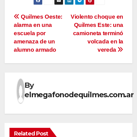
Navegación
Quilmes Oeste:
Violento choque en
alarma en una
Quilmes Este: una
de
escuela por
camioneta terminó
entradas
amenaza de un
volcada en la
alumno armado
vereda
By
elmegafonodequilmes.com.ar
Related Post