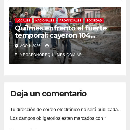
LOCALES
NACIONALES
PROVINCIALES
SOCIEDAD
Quilmes enfrentó el fuerte
temporal: cayeron 104
milímetros de lluvia en 24
AGO 1, 2026
horas.
ELMEGAFONODEQUILMES.COM.AR
Deja un comentario
Tu dirección de correo electrónico no será publicada.
Los campos obligatorios están marcados con
*