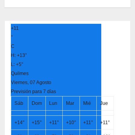
+
11
°
C
H:
+
13°
L:
+
5°
Quilmes
Viernes, 07 Agosto
Previsión para 7 días
Sáb
Dom
Lun
Mar
Mié
Jue
+
14°
+
15°
+
11°
+
10°
+
11°
+
11°