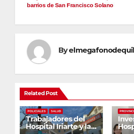
barrios de San Francisco Solano
de
entradas
By
elmegafonodequi
Related Post
ECONOMIA
LOCALES
NACIONALES
LOCALES
POLICIALES
SALUD
PROVINC
Trabajadores del
Inve
Hospital Iriarte y la
Hosp
UPA 17 reclaman el
Dr. 