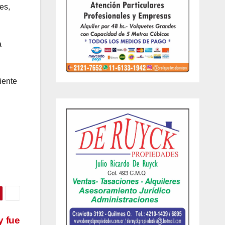
es,
a
iente
y fue