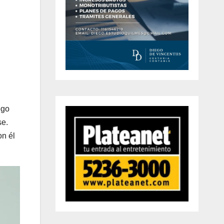
ego
se.
on él