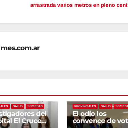
arrastrada varios metros en pleno cen
lmes.com.ar
NACIONALES
NACIONALES
POLÍTICA
IALES
SALUD
SOCIEDAD
PROVINCIALES
SALUD
SOCIED
stigadores del
El odio los
ital El Cruce
convence de vot
Néstor Kirchner
contra sus propi