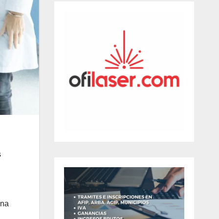
s
una