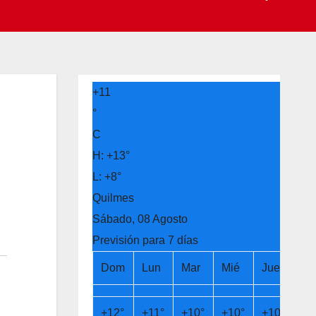
+
11
°
C
H:
+
13°
n
L:
+
8°
Quilmes
Sábado, 08 Agosto
Previsión para 7 días
Dom
Lun
Mar
Mié
Jue
Vi
+
12°
+
11°
+
10°
+
10°
+
10°
+
1