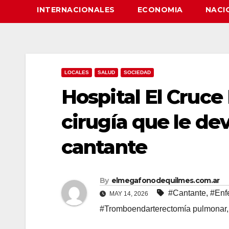
INTERNACIONALES
ECONOMIA
NACI
LOCALES
SALUD
SOCIEDAD
Hospital El Cruce 
cirugía que le devo
cantante
By
elmegafonodequilmes.com.ar
#Cantante
,
#Enf
MAY 14, 2026
#Tromboendarterectomía pulmonar