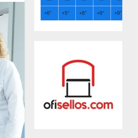
+
6°
+
5°
+
8°
+
9°
+
9°
+
6