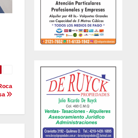
 Roca
esa