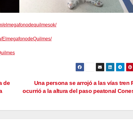
om/elmegafonodequilmesok/
om/ElmegafonodeQuilmes/
Quilmes
a de
Una persona se arrojó a las vías tren
a
ocurrió a la altura del paso peatonal Con