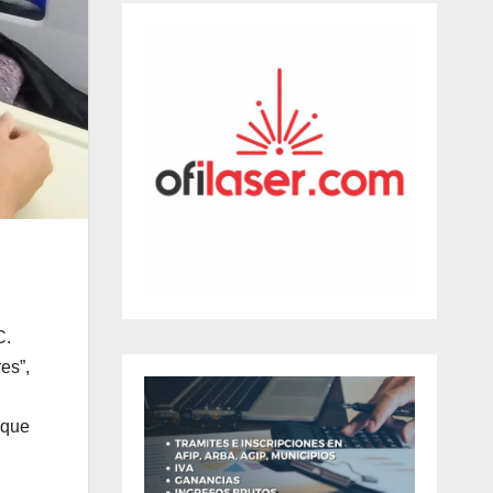
C.
es”,
 que