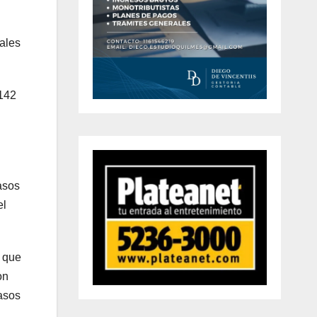
ales
 142
asos
el
 que
on
asos