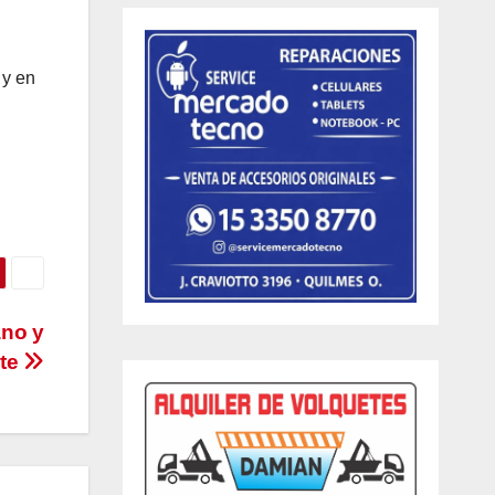
 y en
ano y
ste