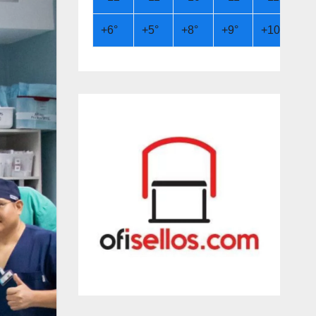
+
6°
+
5°
+
8°
+
9°
+
10°
+
9