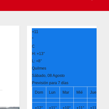
+
11
°
C
H:
+
13°
L:
+
8°
Quilmes
Sábado, 08 Agosto
Previsión para 7 días
Dom
Lun
Mar
Mié
Jue
Vi
+
12°
+
11°
+
10°
+
11°
+
11°
+
1