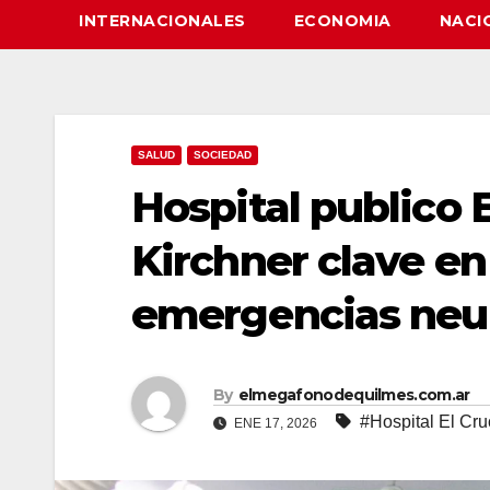
INTERNACIONALES
ECONOMIA
NACI
SALUD
SOCIEDAD
Hospital publico 
Kirchner clave en
emergencias neur
By
elmegafonodequilmes.com.ar
#Hospital El Cru
ENE 17, 2026