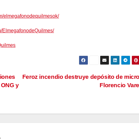
om/elmegafonodequilmesok/
om/ElmegafonodeQuilmes/
Quilmes
ciones
Feroz incendio destruye depósito de micr
e ONG y
Florencio Var