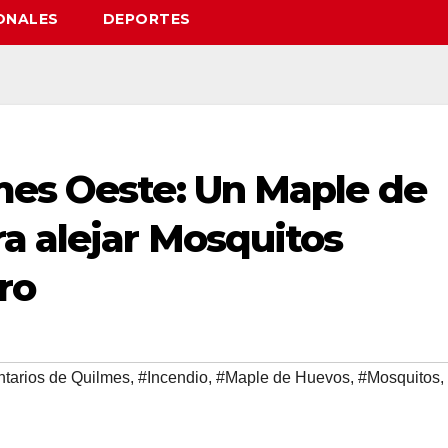
ONALES
DEPORTES
mes Oeste: Un Maple de
a alejar Mosquitos
ro
tarios de Quilmes
,
#Incendio
,
#Maple de Huevos
,
#Mosquitos
,