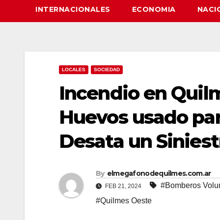
INTERNACIONALES
ECONOMIA
NACI
LOCALES
SOCIEDAD
Incendio en Quil
Huevos usado par
Desata un Siniest
By
elmegafonodequilmes.com.ar
#Bomberos Volun
FEB 21, 2024
#Quilmes Oeste