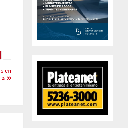
os en
ela