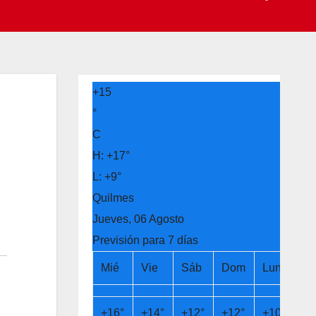
+
15
°
C
H:
+
17°
L:
+
9°
Quilmes
Jueves, 06 Agosto
Previsión para 7 días
Mié
Vie
Sáb
Dom
Lun
Ma
+
16°
+
14°
+
12°
+
12°
+
10°
+
9