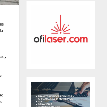
uis
la
as y
da
ad
s