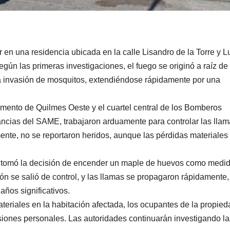
r en una residencia ubicada en la calle Lisandro de la Torre y L
gún las primeras investigaciones, el fuego se originó a raíz de 
la invasión de mosquitos, extendiéndose rápidamente por una
amento de Quilmes Oeste y el cuartel central de los Bomberos
ancias del SAME, trabajaron arduamente para controlar las llam
mente, no se reportaron heridos, aunque las pérdidas materiales
s, tomó la decisión de encender un maple de huevos como medi
ión se salió de control, y las llamas se propagaron rápidamente,
ños significativos.
ateriales en la habitación afectada, los ocupantes de la propied
esiones personales. Las autoridades continuarán investigando la