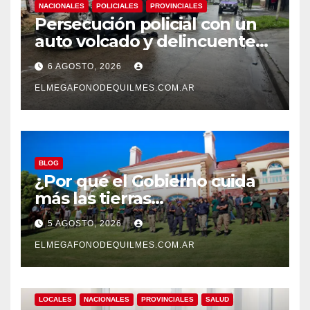
NACIONALES
POLICIALES
PROVINCIALES
Persecución policial con un
auto volcado y delincuentes
detenidos en San Francisco
6 AGOSTO, 2026
Solano
ELMEGAFONODEQUILMES.COM.AR
BLOG
¿Por qué el Gobierno cuida
más las tierras
extranjerizadas que el
5 AGOSTO, 2026
patrimonio de todos los
argentinos?
ELMEGAFONODEQUILMES.COM.AR
LOCALES
NACIONALES
PROVINCIALES
SALUD