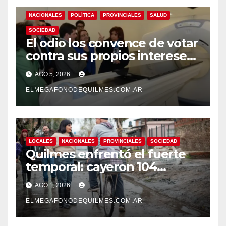
NACIONALES
POLÍTICA
PROVINCIALES
SALUD
SOCIEDAD
El odio los convence de votar
contra sus propios intereses.
Una Sociedad atrapada en la
AGO 5, 2026
grieta
ELMEGAFONODEQUILMES.COM.AR
LOCALES
NACIONALES
PROVINCIALES
SOCIEDAD
Quilmes enfrentó el fuerte
temporal: cayeron 104
milímetros de lluvia en 24
AGO 1, 2026
horas.
ELMEGAFONODEQUILMES.COM.AR