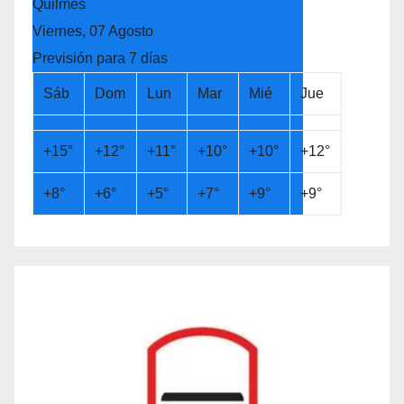
Quilmes
Viernes, 07 Agosto
Previsión para 7 días
Sáb
Dom
Lun
Mar
Mié
Jue
+
15°
+
12°
+
11°
+
10°
+
10°
+
12°
+
8°
+
6°
+
5°
+
7°
+
9°
+
9°