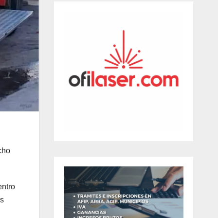
cho
entro
es