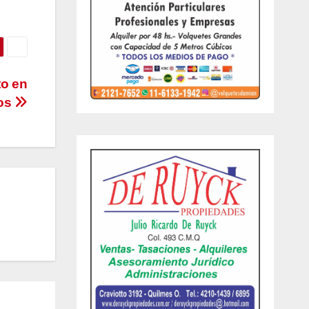
to en
dos