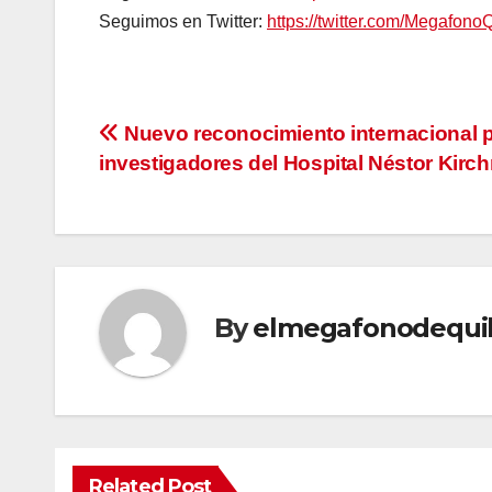
Seguimos en Twitter:
https://twitter.com/Megafono
Navegación
Nuevo reconocimiento internacional 
investigadores del Hospital Néstor Kirch
de
entradas
By
elmegafonodequi
Related Post