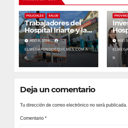
ECONOMIA
LOCALES
NACIONALES
LOCALES
POLICIALES
SALUD
PROVINC
Trabajadores del
Inve
Hospital Iriarte y la
Hosp
UPA 17 reclaman el
Dr. 
AGO 6, 2026
AGO 5
pase a planta de
desa
becarios y mejoras
ELMEGAFONODEQUILMES.COM.A
estu
ELMEGA
laborales
sobr
R
R
enve
cere
dem
Deja un comentario
Tu dirección de correo electrónico no será publicada.
Comentario
*