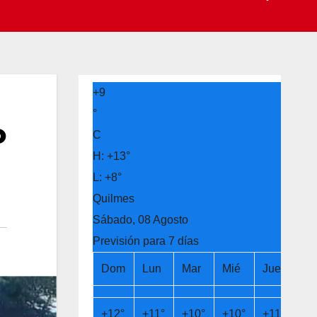
+
9
°
o
C
H:
+
13°
L:
+
8°
Quilmes
Sábado, 08 Agosto
Previsión para 7 días
Dom
Lun
Mar
Mié
Jue
Vi
+
12°
+
11°
+
10°
+
10°
+
11°
+
1