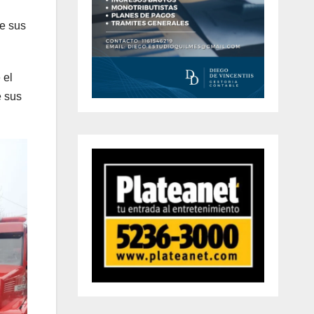
e sus
 el
e sus