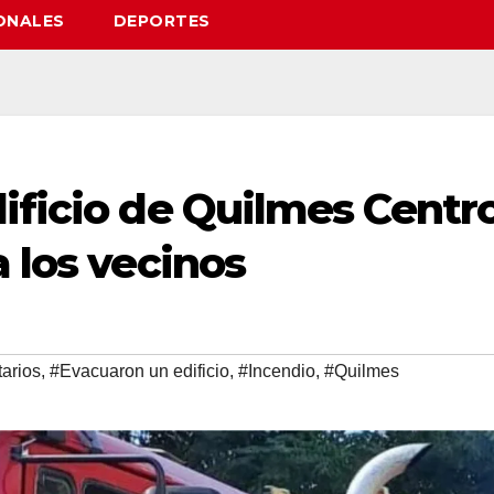
ONALES
DEPORTES
ificio de Quilmes Centr
a los vecinos
arios
,
#Evacuaron un edificio
,
#Incendio
,
#Quilmes