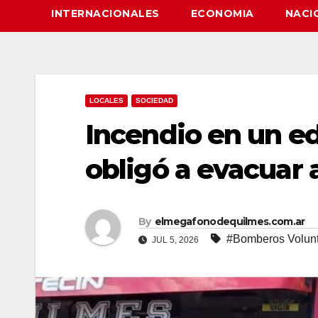
INTERNACIONALES
ECONOMIA
NACI
LOCALES
SOCIEDAD
Incendio en un ed
obligó a evacuar 
By
elmegafonodequilmes.com.ar
#Bomberos Volunt
JUL 5, 2026