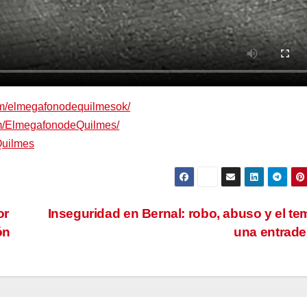
om/elmegafonodequilmesok/
om/ElmegafonodeQuilmes/
Quilmes
or
Inseguridad en Bernal: robo, abuso y el te
ón
una entrad