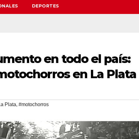
ONALES
DEPORTES
mento en todo el país:
motochorros en La Plata
a Plata
,
#motochorros