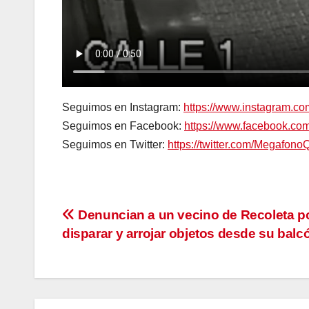
Seguimos en Instagram:
https://www.instagram.c
Seguimos en Facebook:
https://www.facebook.c
Seguimos en Twitter:
https://twitter.com/Megafono
Navegación
Denuncian a un vecino de Recoleta p
disparar y arrojar objetos desde su balc
de
entradas