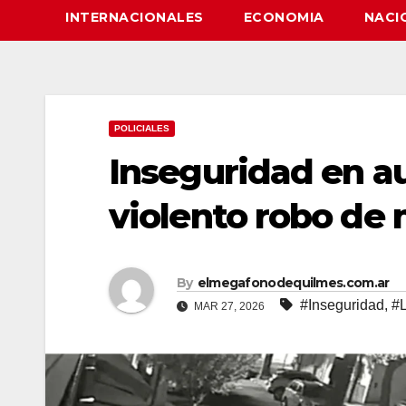
INTERNACIONALES
ECONOMIA
NACI
POLICIALES
Inseguridad en au
violento robo de 
By
elmegafonodequilmes.com.ar
#Inseguridad
,
#L
MAR 27, 2026