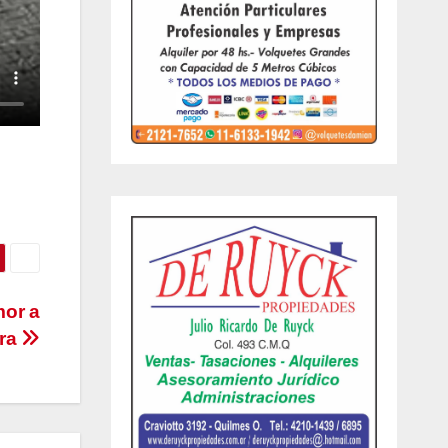
mor a
era