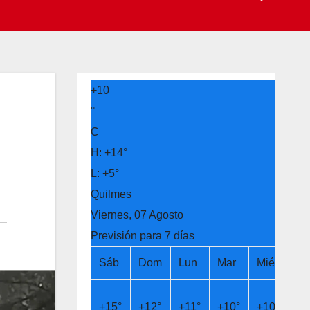
+
10
°
C
H:
+
14°
L:
+
5°
Quilmes
Viernes, 07 Agosto
Previsión para 7 días
Sáb
Dom
Lun
Mar
Mié
Ju
+
15°
+
12°
+
11°
+
10°
+
10°
+
1