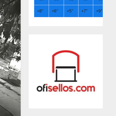
+
8°
+
6°
+
5°
+
7°
+
9°
+
9