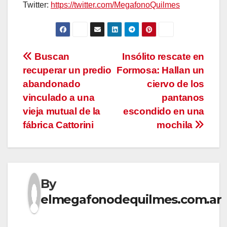
Twitter:
https://twitter.com/MegafonoQuilmes
Navegación
Buscan
Insólito rescate en
recuperar un predio
Formosa: Hallan un
de
abandonado
ciervo de los
entradas
vinculado a una
pantanos
vieja mutual de la
escondido en una
fábrica Cattorini
mochila
By
elmegafonodequilmes.com.ar