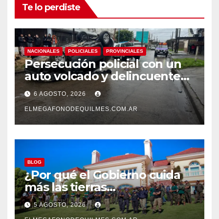
Te lo perdiste
NACIONALES
POLICIALES
PROVINCIALES
Persecución policial con un
auto volcado y delincuentes
detenidos en San Francisco
6 AGOSTO, 2026
Solano
ELMEGAFONODEQUILMES.COM.AR
BLOG
¿Por qué el Gobierno cuida
más las tierras
extranjerizadas que el
5 AGOSTO, 2026
patrimonio de todos los