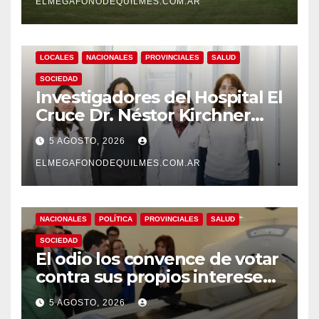
argentinos?
ELMEGAFONODEQUILMES.COM.AR
LOCALES
NACIONALES
PROVINCIALES
SALUD
SOCIEDAD
Investigadores del Hospital El
Cruce Dr. Néstor Kirchner
desarrollan un estudio
5 AGOSTO, 2026
pionero sobre el
envejecimiento cerebral y las
ELMEGAFONODEQUILMES.COM.AR
demencias
NACIONALES
POLÍTICA
PROVINCIALES
SALUD
SOCIEDAD
El odio los convence de votar
contra sus propios intereses.
Una Sociedad atrapada en la
5 AGOSTO, 2026
grieta