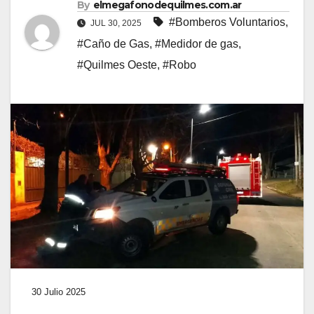
By
elmegafonodequilmes.com.ar
#Bomberos Voluntarios
,
JUL 30, 2025
#Caño de Gas
,
#Medidor de gas
,
#Quilmes Oeste
,
#Robo
30 Julio 2025