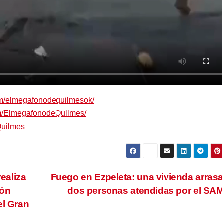
om/elmegafonodequilmesok/
om/ElmegafonodeQuilmes/
Quilmes
realiza
Fuego en Ezpeleta: una vivienda arras
ión
dos personas atendidas por el S
el Gran