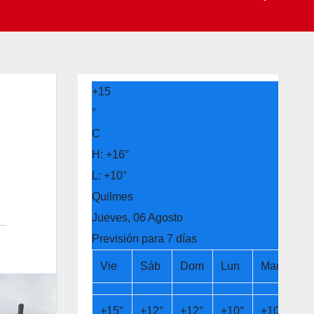
+
15
°
C
H:
+
16°
L:
+
10°
Quilmes
Jueves, 06 Agosto
Previsión para 7 días
Vie
Sáb
Dom
Lun
Mar
Mi
+
15°
+
12°
+
12°
+
10°
+
10°
+
1