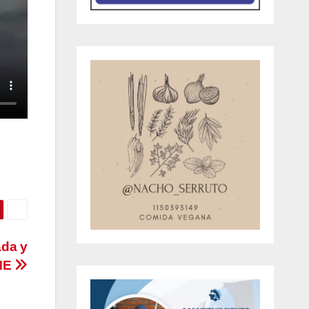
ada y
AME