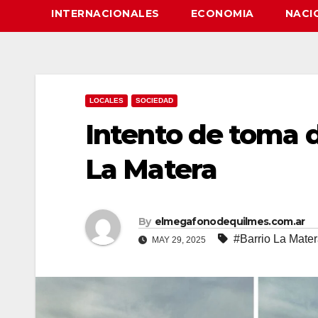
INTERNACIONALES
ECONOMIA
NACI
LOCALES
SOCIEDAD
Intento de toma d
La Matera
By
elmegafonodequilmes.com.ar
#Barrio La Mate
MAY 29, 2025