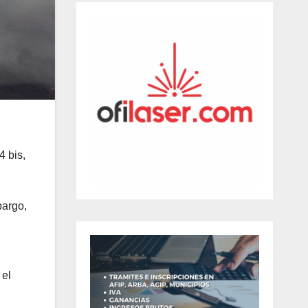
4 bis,
bargo,
 el