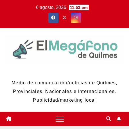
Skip
6 agosto, 2026
11:53 pm
to
content
El Megáfono de Quilmes
Medio de comunicación/noticias de Quilmes,
Provinciales. Nacionales e Internacionales.
Publicidad/marketing local