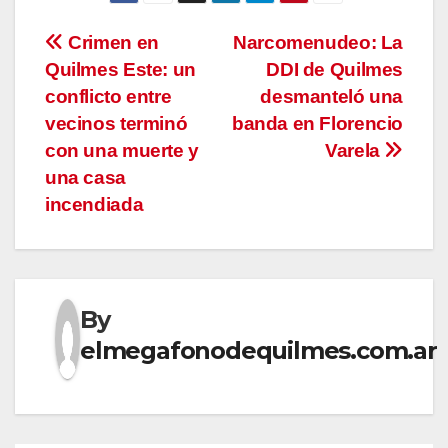
Navegación
Crimen en
Narcomenudeo: La
Quilmes Este: un
DDI de Quilmes
de
conflicto entre
desmanteló una
entradas
vecinos terminó
banda en Florencio
con una muerte y
Varela
una casa
incendiada
By
elmegafonodequilmes.com.ar