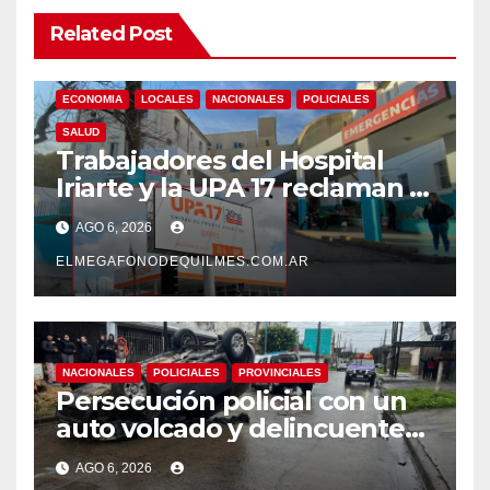
Related Post
ECONOMIA
LOCALES
NACIONALES
POLICIALES
SALUD
Trabajadores del Hospital
Iriarte y la UPA 17 reclaman el
pase a planta de becarios y
AGO 6, 2026
mejoras laborales
ELMEGAFONODEQUILMES.COM.AR
NACIONALES
POLICIALES
PROVINCIALES
Persecución policial con un
auto volcado y delincuentes
detenidos en San Francisco
AGO 6, 2026
Solano