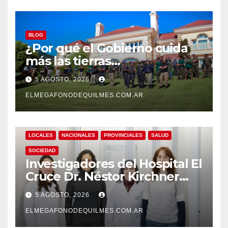
BLOG
¿Por qué el Gobierno cuida
más las tierras
extranjerizadas que el
5 AGOSTO, 2026
patrimonio de todos los
argentinos?
ELMEGAFONODEQUILMES.COM.AR
LOCALES
NACIONALES
PROVINCIALES
SALUD
SOCIEDAD
Investigadores del Hospital El
Cruce Dr. Néstor Kirchner
desarrollan un estudio
5 AGOSTO, 2026
pionero sobre el
envejecimiento cerebral y las
ELMEGAFONODEQUILMES.COM.AR
demencias