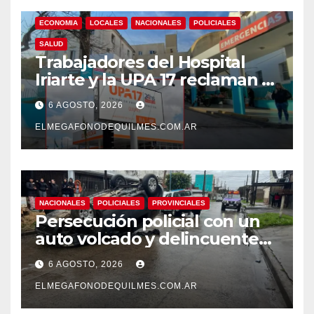
ECONOMIA
LOCALES
NACIONALES
POLICIALES
SALUD
Trabajadores del Hospital
Iriarte y la UPA 17 reclaman el
pase a planta de becarios y
6 AGOSTO, 2026
mejoras laborales
ELMEGAFONODEQUILMES.COM.AR
NACIONALES
POLICIALES
PROVINCIALES
Persecución policial con un
auto volcado y delincuentes
detenidos en San Francisco
6 AGOSTO, 2026
Solano
ELMEGAFONODEQUILMES.COM.AR