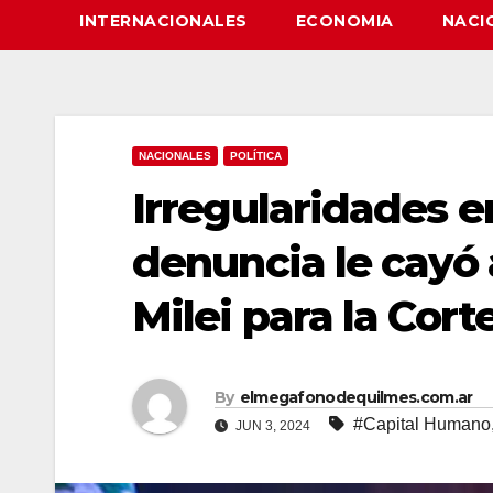
INTERNACIONALES
ECONOMIA
NACI
NACIONALES
POLÍTICA
Irregularidades e
denuncia le cayó a
Milei para la Cort
By
elmegafonodequilmes.com.ar
#Capital Humano
JUN 3, 2024