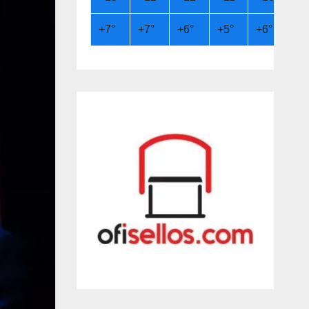
+
7°
+
7°
+
6°
+
5°
+
6°
+
8