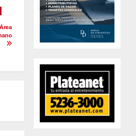
 Área
umano