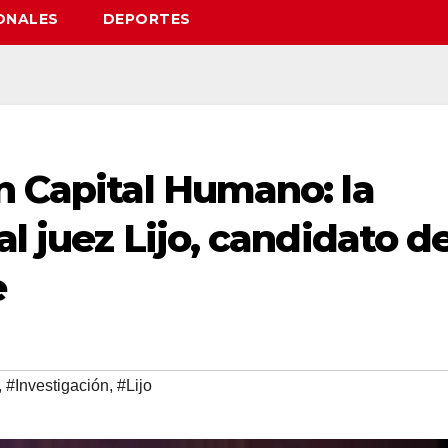
ONALES
DEPORTES
n Capital Humano: la
l juez Lijo, candidato d
e
,
#Investigación
,
#Lijo