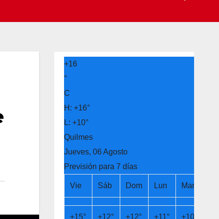
+
16
°
C
H:
+
16°
e
L:
+
10°
Quilmes
Jueves, 06 Agosto
Previsión para 7 días
Vie
Sáb
Dom
Lun
Mar
Mi
+
15°
+
12°
+
12°
+
11°
+
10°
+
1