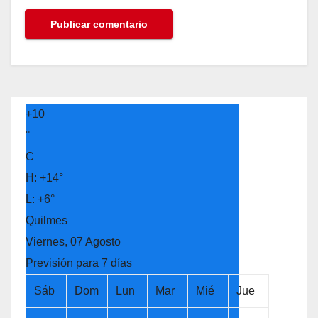
+
10
°
C
H:
+
14°
L:
+
6°
Quilmes
Viernes, 07 Agosto
Previsión para 7 días
Sáb
Dom
Lun
Mar
Mié
Jue