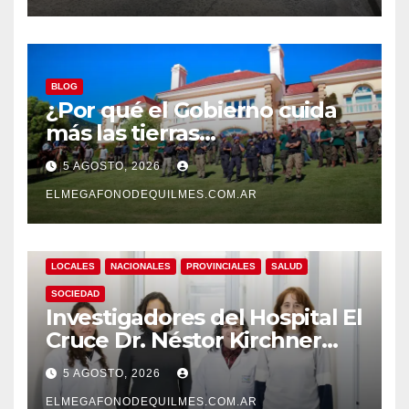
BLOG
¿Por qué el Gobierno cuida
más las tierras
extranjerizadas que el
5 AGOSTO, 2026
patrimonio de todos los
argentinos?
ELMEGAFONODEQUILMES.COM.AR
LOCALES
NACIONALES
PROVINCIALES
SALUD
SOCIEDAD
Investigadores del Hospital El
Cruce Dr. Néstor Kirchner
desarrollan un estudio
5 AGOSTO, 2026
pionero sobre el
envejecimiento cerebral y las
ELMEGAFONODEQUILMES.COM.AR