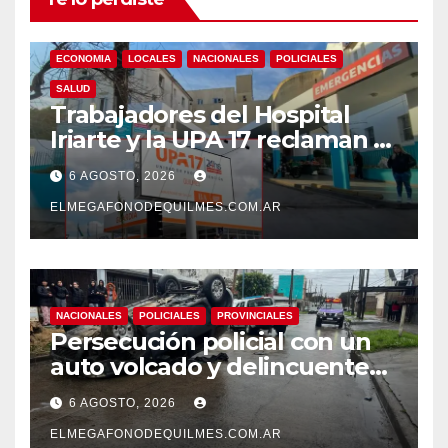
ECONOMIA
LOCALES
NACIONALES
POLICIALES
SALUD
Trabajadores del Hospital
Iriarte y la UPA 17 reclaman el
pase a planta de becarios y
6 AGOSTO, 2026
mejoras laborales
ELMEGAFONODEQUILMES.COM.AR
NACIONALES
POLICIALES
PROVINCIALES
Persecución policial con un
auto volcado y delincuentes
detenidos en San Francisco
6 AGOSTO, 2026
Solano
ELMEGAFONODEQUILMES.COM.AR