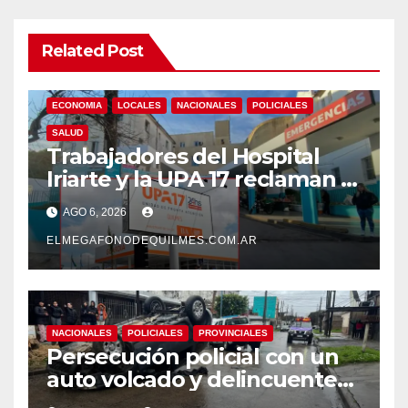
Related Post
ECONOMIA
LOCALES
NACIONALES
POLICIALES
SALUD
Trabajadores del Hospital
Iriarte y la UPA 17 reclaman el
pase a planta de becarios y
AGO 6, 2026
mejoras laborales
ELMEGAFONODEQUILMES.COM.AR
NACIONALES
POLICIALES
PROVINCIALES
Persecución policial con un
auto volcado y delincuentes
detenidos en San Francisco