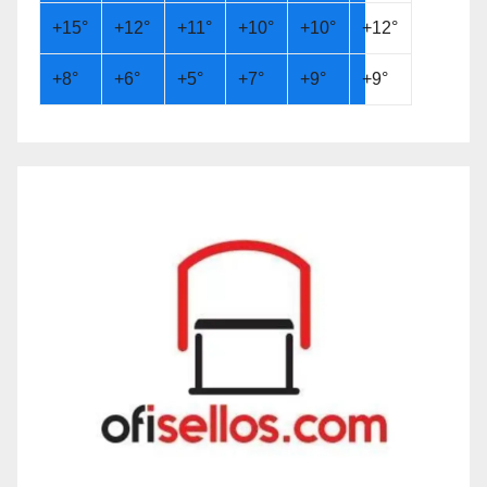
+
15°
+
12°
+
11°
+
10°
+
10°
+
12°
+
8°
+
6°
+
5°
+
7°
+
9°
+
9°