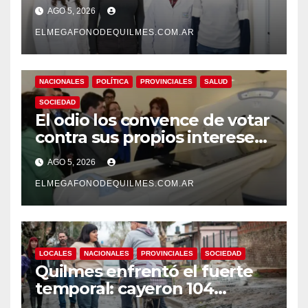
desarrollan un estudio
AGO 5, 2026
pionero sobre el
envejecimiento cerebral y las
ELMEGAFONODEQUILMES.COM.AR
demencias
NACIONALES
POLÍTICA
PROVINCIALES
SALUD
SOCIEDAD
El odio los convence de votar
contra sus propios intereses.
Una Sociedad atrapada en la
AGO 5, 2026
grieta
ELMEGAFONODEQUILMES.COM.AR
LOCALES
NACIONALES
PROVINCIALES
SOCIEDAD
Quilmes enfrentó el fuerte
temporal: cayeron 104
milímetros de lluvia en 24