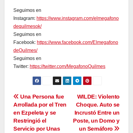
Seguimos en
Instagram:
https://www.instagram.com/elmegafono
dequilmesok/
Seguimos en
Facebook:
https://www.facebook.com/Elmegafono
deQuilmes/
Seguimos en
Twitter:
https://twitter.com/MegafonoQuilmes
Navegación
Una Persona fue
WILDE: Violento
Arrollada por el Tren
Choque. Auto se
de
en Ezpeleta y se
Incrustó Entre un
entradas
Restringió el
Poste, un Domo y
Servicio por Unas
un Semáforo