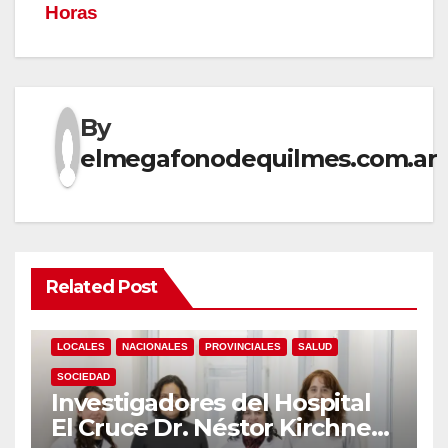
Horas
By
elmegafonodequilmes.com.ar
Related Post
LOCALES
NACIONALES
PROVINCIALES
SALUD
SOCIEDAD
Investigadores del Hospital
El Cruce Dr. Néstor Kirchner