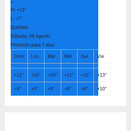
C
H:
+
13°
L:
+
7°
Quilmes
Sábado, 08 Agosto
Previsión para 7 días
Dom
Lun
Mar
Mié
Jue
Vie
+
12°
+
10°
+
10°
+
11°
+
11°
+
13°
+
6°
+
5°
+
8°
+
9°
+
8°
+
10°