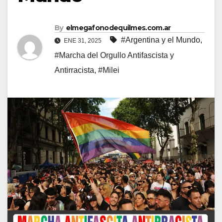
By
elmegafonodequilmes.com.ar
#Argentina y el Mundo
,
ENE 31, 2025
#Marcha del Orgullo Antifascista y
Antirracista
,
#Milei