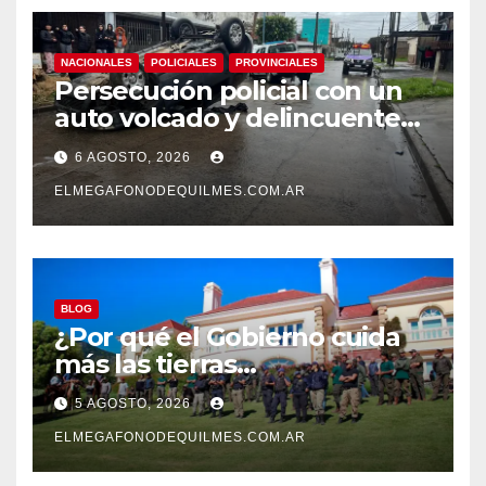
NACIONALES
POLICIALES
PROVINCIALES
Persecución policial con un
auto volcado y delincuentes
detenidos en San Francisco
6 AGOSTO, 2026
Solano
ELMEGAFONODEQUILMES.COM.AR
BLOG
¿Por qué el Gobierno cuida
más las tierras
extranjerizadas que el
5 AGOSTO, 2026
patrimonio de todos los
argentinos?
ELMEGAFONODEQUILMES.COM.AR