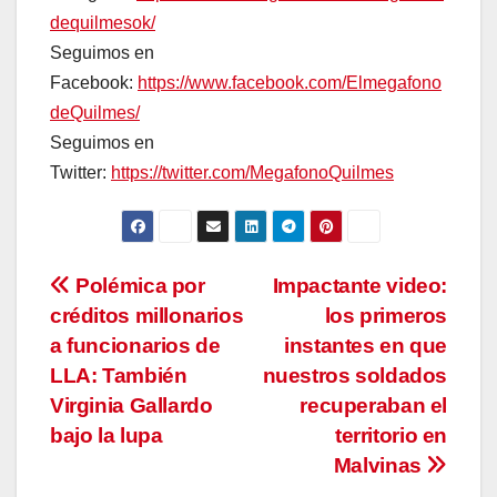
dequilmesok/
Seguimos en
Facebook:
https://www.facebook.com/Elmegafono
deQuilmes/
Seguimos en
Twitter:
https://twitter.com/MegafonoQuilmes
Navegación
Polémica por
Impactante video:
créditos millonarios
los primeros
de
a funcionarios de
instantes en que
entradas
LLA: También
nuestros soldados
Virginia Gallardo
recuperaban el
bajo la lupa
territorio en
Malvinas