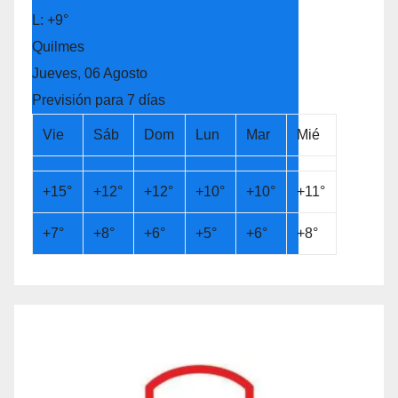
L:
+
9°
Quilmes
Jueves, 06 Agosto
Previsión para 7 días
Vie
Sáb
Dom
Lun
Mar
Mié
+
15°
+
12°
+
12°
+
10°
+
10°
+
11°
+
7°
+
8°
+
6°
+
5°
+
6°
+
8°