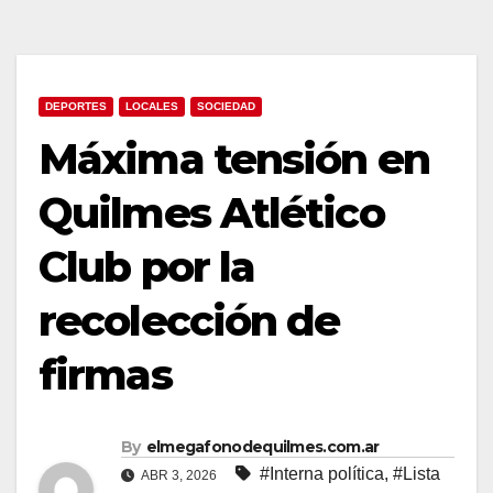
DEPORTES
LOCALES
SOCIEDAD
Máxima tensión en
Quilmes Atlético
Club por la
recolección de
firmas
By
elmegafonodequilmes.com.ar
#Interna política
,
#Lista
ABR 3, 2026