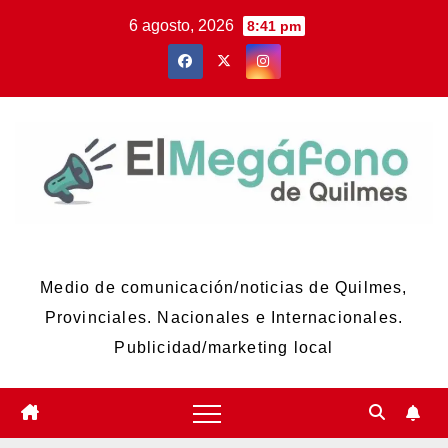
Skip
6 agosto, 2026
8:41 pm
to
content
El Megáfono de Quilmes
Medio de comunicación/noticias de Quilmes,
Provinciales. Nacionales e Internacionales.
Publicidad/marketing local