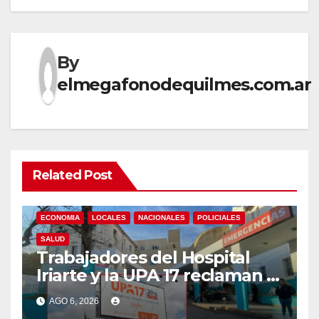
By
elmegafonodequilmes.com.ar
Related Post
ECONOMIA
LOCALES
NACIONALES
POLICIALES
SALUD
Trabajadores del Hospital
Iriarte y la UPA 17 reclaman el
pase a planta de becarios y
AGO 6, 2026
mejoras laborales