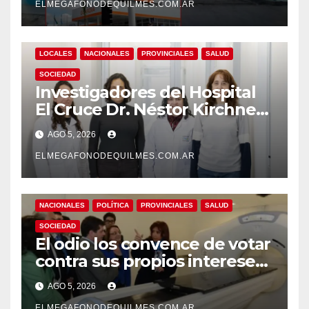
ELMEGAFONODEQUILMES.COM.AR
LOCALES
NACIONALES
PROVINCIALES
SALUD
SOCIEDAD
Investigadores del Hospital
El Cruce Dr. Néstor Kirchner
desarrollan un estudio
AGO 5, 2026
pionero sobre el
envejecimiento cerebral y las
ELMEGAFONODEQUILMES.COM.AR
demencias
NACIONALES
POLÍTICA
PROVINCIALES
SALUD
SOCIEDAD
El odio los convence de votar
contra sus propios intereses.
Una Sociedad atrapada en la
AGO 5, 2026
grieta
ELMEGAFONODEQUILMES.COM.AR