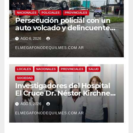
NACIONALES
POLICIALES
PROVINCIALES
Persecución policial con un
auto volcado y delincuentes
detenidos en San Francisco
AGO 6, 2026
Solano
ELMEGAFONODEQUILMES.COM.AR
LOCALES
NACIONALES
PROVINCIALES
SALUD
SOCIEDAD
Investigadores del Hospital
El Cruce Dr. Néstor Kirchner
desarrollan un estudio
AGO 5, 2026
pionero sobre el
envejecimiento cerebral y las
ELMEGAFONODEQUILMES.COM.AR
demencias