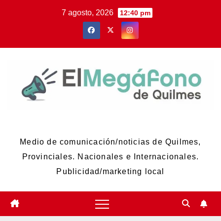
Skip
7 agosto, 2026
12:40 pm
to
content
El Megáfono de Quilmes
Medio de comunicación/noticias de Quilmes,
Provinciales. Nacionales e Internacionales.
Publicidad/marketing local