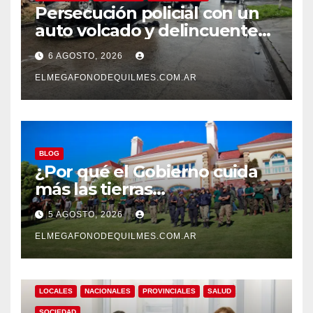
Persecución policial con un
auto volcado y delincuentes
detenidos en San Francisco
6 AGOSTO, 2026
Solano
ELMEGAFONODEQUILMES.COM.AR
BLOG
¿Por qué el Gobierno cuida
más las tierras
extranjerizadas que el
5 AGOSTO, 2026
patrimonio de todos los
argentinos?
ELMEGAFONODEQUILMES.COM.AR
LOCALES
NACIONALES
PROVINCIALES
SALUD
SOCIEDAD