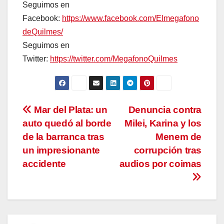
Seguimos en
Facebook:
https://www.facebook.com/Elmegafono
deQuilmes/
Seguimos en
Twitter:
https://twitter.com/MegafonoQuilmes
Navegación
Mar del Plata: un
Denuncia contra
auto quedó al borde
Milei, Karina y los
de
de la barranca tras
Menem de
entradas
un impresionante
corrupción tras
accidente
audios por coimas