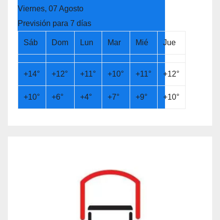
Viernes, 07 Agosto
Previsión para 7 días
Sáb
Dom
Lun
Mar
Mié
Jue
+
14°
+
12°
+
11°
+
10°
+
11°
+
12°
+
10°
+
6°
+
4°
+
7°
+
9°
+
10°