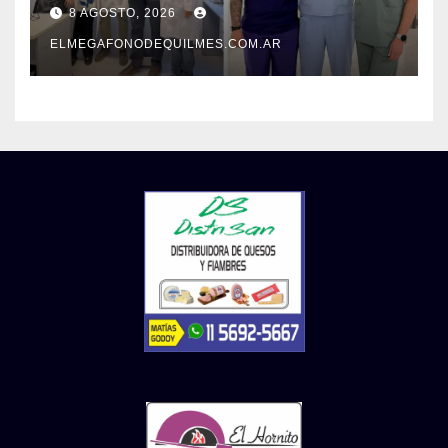
internacional a la calidad de
8 AGOSTO, 2026
su atención
ELMEGAFONODEQUILMES.COM.AR