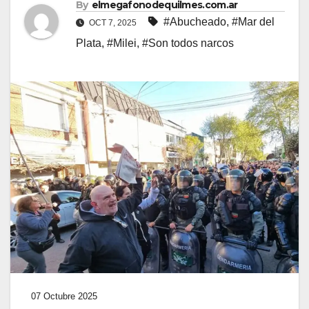
By
elmegafonodequilmes.com.ar
#Abucheado
,
#Mar del
OCT 7, 2025
Plata
,
#Milei
,
#Son todos narcos
07 Octubre 2025