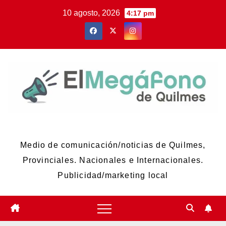
Skip
10 agosto, 2026
4:17 pm
to
content
El Megáfono de Quilmes
Medio de comunicación/noticias de Quilmes,
Provinciales. Nacionales e Internacionales.
Publicidad/marketing local