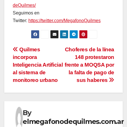
deQuilmes/
Seguimos en
Twitter:
https://twitter.com/MegafonoQuilmes
Navegación
Quilmes
Choferes de la línea
incorpora
148 protestaron
de
Inteligencia Artificial
frente a MOQSA por
entradas
al sistema de
la falta de pago de
monitoreo urbano
sus haberes
By
elmegafonodequilmes.com.ar