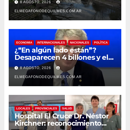
8 AGOSTO, 2026
ELMEGAFONODEQUILMES.COM.AR
ECONOMIA
INTERNACIONALES
NACIONALES
POLÍTICA
¿“En algún lado están”?
Desaparecen 4 billones y el
presidente del BCRA
8 AGOSTO, 2026
responde con una risita
ELMEGAFONODEQUILMES.COM.AR
LOCALES
PROVINCIALES
SALUD
Hospital El Cruce Dr. Néstor
Kirchner: reconocimiento