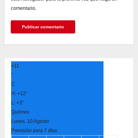
comentario.
+
11
°
C
H:
+
12°
L:
+
3°
Quilmes
Lunes, 10 Agosto
Previsión para 7 días