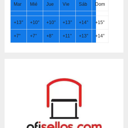
Mar
Mié
Jue
Vie
Sáb
Dom
+
13°
+
10°
+
10°
+
13°
+
14°
+
15°
+
7°
+
7°
+
8°
+
11°
+
13°
+
14°