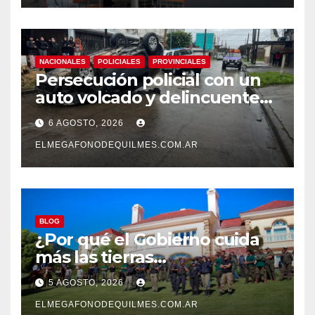
NACIONALES
POLICIALES
PROVINCIALES
Persecución policial con un
auto volcado y delincuentes
detenidos en San Francisco
6 AGOSTO, 2026
Solano
ELMEGAFONODEQUILMES.COM.AR
BLOG
¿Por qué el Gobierno cuida
más las tierras
extranjerizadas que el
5 AGOSTO, 2026
patrimonio de todos los
argentinos?
ELMEGAFONODEQUILMES.COM.AR