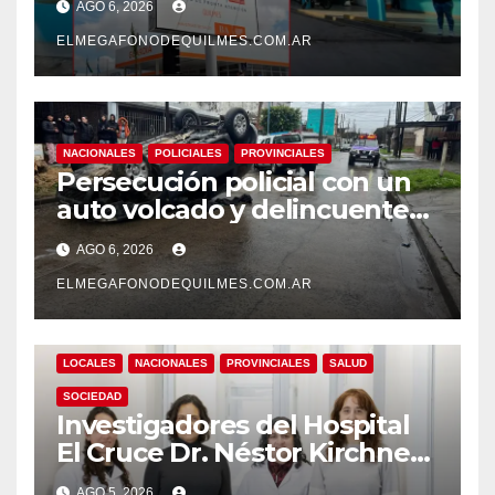
AGO 6, 2026
mejoras laborales
ELMEGAFONODEQUILMES.COM.AR
NACIONALES
POLICIALES
PROVINCIALES
Persecución policial con un
auto volcado y delincuentes
detenidos en San Francisco
AGO 6, 2026
Solano
ELMEGAFONODEQUILMES.COM.AR
LOCALES
NACIONALES
PROVINCIALES
SALUD
SOCIEDAD
Investigadores del Hospital
El Cruce Dr. Néstor Kirchner
desarrollan un estudio
AGO 5, 2026