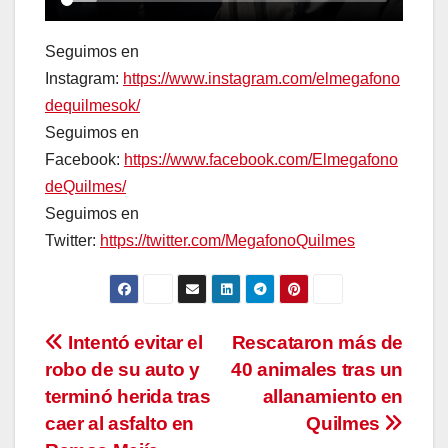
Seguimos en
Instagram:
https://www.instagram.com/elmegafono
dequilmesok/
Seguimos en
Facebook:
https://www.facebook.com/Elmegafono
deQuilmes/
Seguimos en
Twitter:
https://twitter.com/MegafonoQuilmes
Navegación
Intentó evitar el
Rescataron más de
robo de su auto y
40 animales tras un
de
terminó herida tras
allanamiento en
entradas
caer al asfalto en
Quilmes