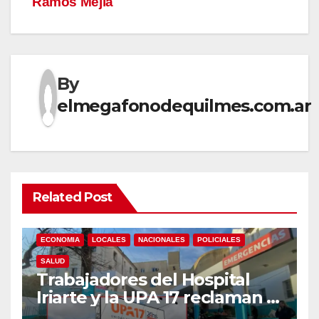
Ramos Mejía
By
elmegafonodequilmes.com.ar
Related Post
ECONOMIA
LOCALES
NACIONALES
POLICIALES
SALUD
Trabajadores del Hospital
Iriarte y la UPA 17 reclaman el
pase a planta de becarios y