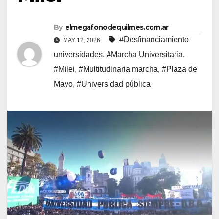
By
elmegafonodequilmes.com.ar
#Desfinanciamiento
MAY 12, 2026
universidades
,
#Marcha Universitaria
,
#Milei
,
#Multitudinaria marcha
,
#Plaza de
Mayo
,
#Universidad pública