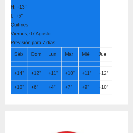
H:
+
13°
L:
+
5°
Quilmes
Viernes, 07 Agosto
Previsión para 7 días
Sáb
Dom
Lun
Mar
Mié
Jue
+
14°
+
12°
+
11°
+
10°
+
11°
+
12°
+
10°
+
6°
+
4°
+
7°
+
9°
+
10°