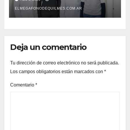
pionero sobre el
envejecimiento cerebral y las
ELMEGAFONODEQUILMES.COM.AR
demencias
Deja un comentario
Tu dirección de correo electrónico no será publicada.
Los campos obligatorios están marcados con
*
Comentario
*