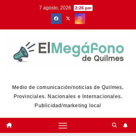
Skip
7 agosto, 2026
2:26 pm
to
content
El Megáfono de Quilmes
Medio de comunicación/noticias de Quilmes,
Provinciales. Nacionales e Internacionales.
Publicidad/marketing local