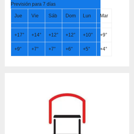
Previsión para 7 días
Jue
Vie
Sáb
Dom
Lun
Mar
+
17°
+
14°
+
12°
+
12°
+
10°
+
9°
+
9°
+
7°
+
7°
+
6°
+
5°
+
4°