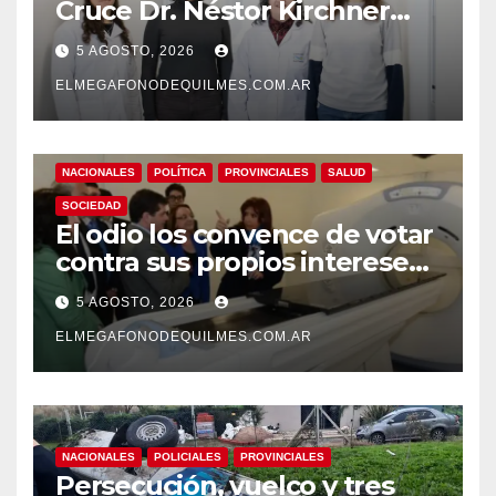
Cruce Dr. Néstor Kirchner
desarrollan un estudio
5 AGOSTO, 2026
pionero sobre el
envejecimiento cerebral y las
ELMEGAFONODEQUILMES.COM.AR
demencias
NACIONALES
POLÍTICA
PROVINCIALES
SALUD
SOCIEDAD
El odio los convence de votar
contra sus propios intereses.
Una Sociedad atrapada en la
5 AGOSTO, 2026
grieta
ELMEGAFONODEQUILMES.COM.AR
NACIONALES
POLICIALES
PROVINCIALES
Persecución, vuelco y tres