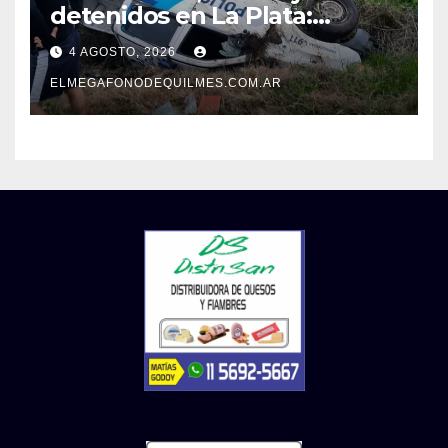
detenidos en La Plata:
recuperaron motos robadas
4 AGOSTO, 2026
tras un operativo policial
ELMEGAFONODEQUILMES.COM.AR