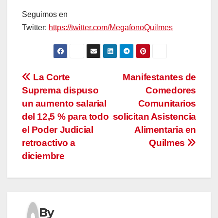
Seguimos en
Twitter:
https://twitter.com/MegafonoQuilmes
Navegación
La Corte
Manifestantes de
Suprema dispuso
Comedores
de
un aumento salarial
Comunitarios
entradas
del 12,5 % para todo
solicitan Asistencia
el Poder Judicial
Alimentaria en
retroactivo a
Quilmes
diciembre
By