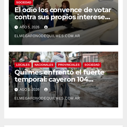
SOCIEDAD
El odio los convence de votar
contra sus propios intereses.
Una Sociedad atrapada en la
AGO 5, 2026
grieta
ELMEGAFONODEQUILMES.COM.AR
LOCALES
NACIONALES
PROVINCIALES
SOCIEDAD
Quilmes enfrentó el fuerte
temporal: cayeron 104
milímetros de lluvia en 24
AGO 1, 2026
horas.
ELMEGAFONODEQUILMES.COM.AR