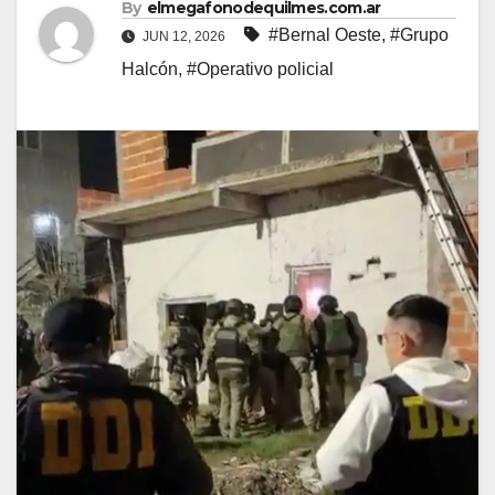
By
elmegafonodequilmes.com.ar
#Bernal Oeste
,
#Grupo
JUN 12, 2026
Halcón
,
#Operativo policial