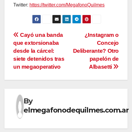
Twitter:
https://twitter.com/MegafonoQuilmes
Navegación
Cayó una banda
¿Instagram o
que extorsionaba
Concejo
de
desde la cárcel:
Deliberante? Otro
entradas
siete detenidos tras
papelón de
un megaoperativo
Albasetti
By
elmegafonodequilmes.com.ar