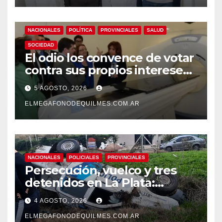
demencias
NACIONALES
POLÍTICA
PROVINCIALES
SALUD
SOCIEDAD
El odio los convence de votar
contra sus propios intereses.
Una Sociedad atrapada en la
5 AGOSTO, 2026
grieta
ELMEGAFONODEQUILMES.COM.AR
NACIONALES
POLICIALES
PROVINCIALES
Persecución, vuelco y tres
detenidos en La Plata:
recuperaron motos robadas
4 AGOSTO, 2026
tras un operativo policial
ELMEGAFONODEQUILMES.COM.AR