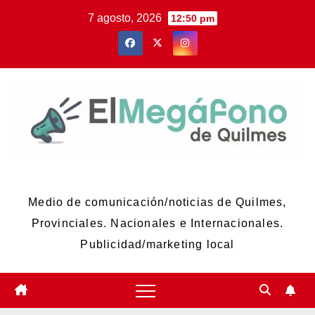
Skip
7 agosto, 2026
12:50 pm
to
content
El Megáfono de Quilmes
Medio de comunicación/noticias de Quilmes,
Provinciales. Nacionales e Internacionales.
Publicidad/marketing local