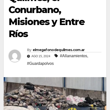
Conurbano,
Misiones y Entre
Ríos
By
elmegafonodequilmes.com.ar
#Allanamientos
,
AGO 15, 2024
#Guardapolvos