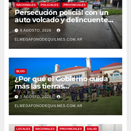
NACIONALES
POLICIALES
PROVINCIALES
Persecución policial con un
auto volcado y delincuentes
detenidos en San Francisco
6 AGOSTO, 2026
Solano
ELMEGAFONODEQUILMES.COM.AR
BLOG
¿Por qué el Gobierno cuida
más las tierras
extranjerizadas que el
5 AGOSTO, 2026
patrimonio de todos los
argentinos?
ELMEGAFONODEQUILMES.COM.AR
LOCALES
NACIONALES
PROVINCIALES
SALUD