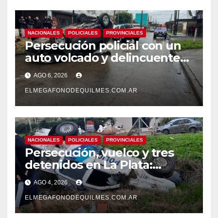
NACIONALES
POLICIALES
PROVINCIALES
Persecución policial con un
auto volcado y delincuentes
detenidos en San Francisco
AGO 6, 2026
Solano
ELMEGAFONODEQUILMES.COM.AR
NACIONALES
POLICIALES
PROVINCIALES
Persecución, vuelco y tres
detenidos en La Plata:
recuperaron motos robadas
AGO 4, 2026
tras un operativo policial
ELMEGAFONODEQUILMES.COM.AR