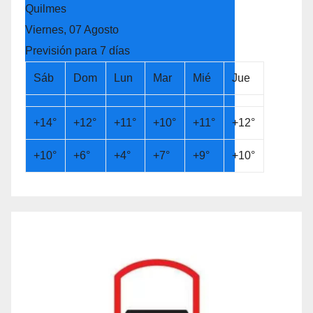
Quilmes
Viernes, 07 Agosto
Previsión para 7 días
Sáb
Dom
Lun
Mar
Mié
Jue
+
14°
+
12°
+
11°
+
10°
+
11°
+
12°
+
10°
+
6°
+
4°
+
7°
+
9°
+
10°