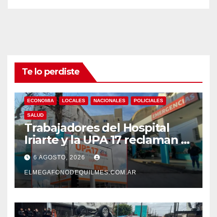
Te lo perdiste
ECONOMIA
LOCALES
NACIONALES
POLICIALES
SALUD
Trabajadores del Hospital
Iriarte y la UPA 17 reclaman el
pase a planta de becarios y
6 AGOSTO, 2026
mejoras laborales
ELMEGAFONODEQUILMES.COM.AR