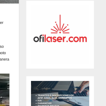
er
iso
moto
manera