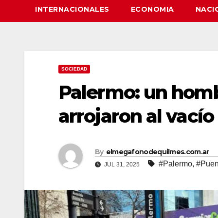
INTERNACIONALES
ECONOMIA
NACI
SOCIEDAD
Palermo: un homb
arrojaron al vací
By
elmegafonodequilmes.com.ar
#Palermo
,
#Puen
JUL 31, 2025