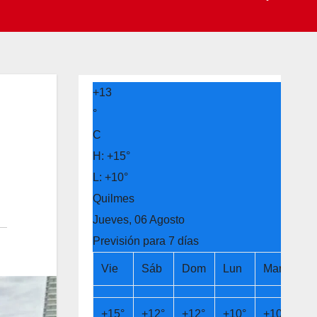
+
13
°
C
H:
+
15°
L:
+
10°
Quilmes
Jueves, 06 Agosto
Previsión para 7 días
Vie
Sáb
Dom
Lun
Mar
Mi
+
15°
+
12°
+
12°
+
10°
+
10°
+
1