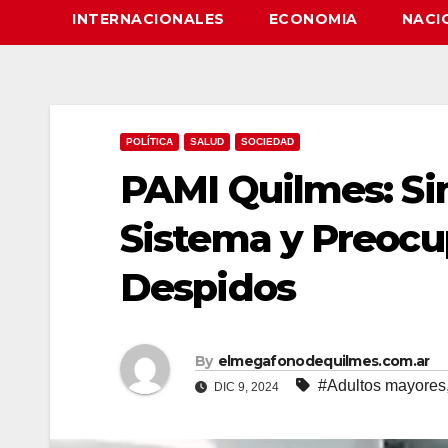
INTERNACIONALES
ECONOMIA
NACI
POLÍTICA
SALUD
SOCIEDAD
PAMI Quilmes: Sin
Sistema y Preocu
Despidos
By
elmegafonodequilmes.com.ar
#Adultos mayores
DIC 9, 2024