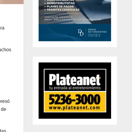
ara
Muchos
presó
 de
das