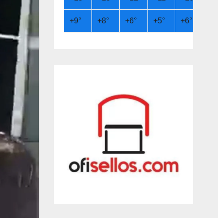
+
9°
+
8°
+
6°
+
5°
+
6°
+
9