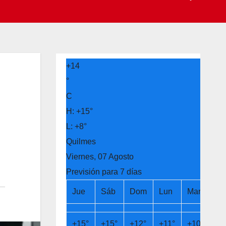
+
14
°
C
H:
+
15°
L:
+
8°
Quilmes
Viernes, 07 Agosto
Previsión para 7 días
Jue
Sáb
Dom
Lun
Mar
Mi
+
15°
+
15°
+
12°
+
11°
+
10°
+
1