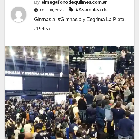
By
elmegafonodequilmes.com.ar
#Asamblea de
OCT 30, 2025
Gimnasia
,
#Gimnasia y Esgrima La Plata
,
#Pelea