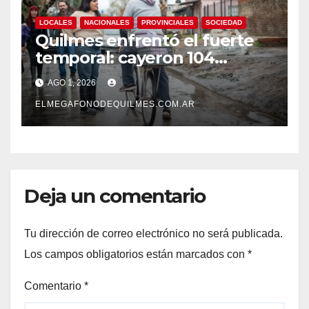
LOCALES
NACIONALES
PROVINCIALES
SOCIEDAD
Quilmes enfrentó el fuerte
temporal: cayeron 104
milímetros de lluvia en 24
AGO 1, 2026
horas.
ELMEGAFONODEQUILMES.COM.AR
Deja un comentario
Tu dirección de correo electrónico no será publicada.
Los campos obligatorios están marcados con
*
Comentario
*