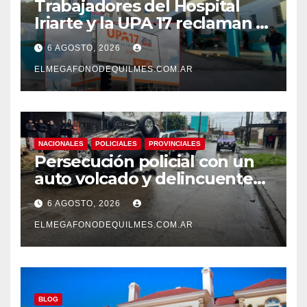
Trabajadores del Hospital
Iriarte y la UPA 17 reclaman el
pase a planta de becarios y
6 AGOSTO, 2026
mejoras laborales
ELMEGAFONODEQUILMES.COM.AR
NACIONALES
POLICIALES
PROVINCIALES
Persecución policial con un
auto volcado y delincuentes
detenidos en San Francisco
6 AGOSTO, 2026
Solano
ELMEGAFONODEQUILMES.COM.AR
BLOG