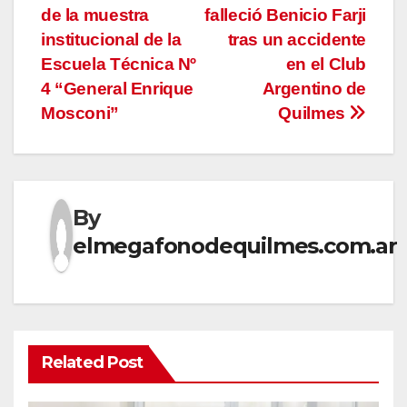
de la muestra
falleció Benicio Farji
de
institucional de la
tras un accidente
entradas
Escuela Técnica Nº
en el Club
4 “General Enrique
Argentino de
Mosconi”
Quilmes
By
elmegafonodequilmes.com.ar
Related Post