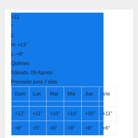
+
11
°
C
H:
+
13°
L:
+
8°
Quilmes
Sábado, 08 Agosto
Previsión para 7 días
Dom
Lun
Mar
Mié
Jue
Vie
+
12°
+
11°
+
10°
+
10°
+
10°
+
11°
+
6°
+
5°
+
8°
+
9°
+
9°
+
6°