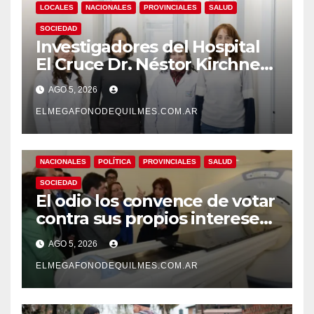
LOCALES
NACIONALES
PROVINCIALES
SALUD
SOCIEDAD
Investigadores del Hospital
El Cruce Dr. Néstor Kirchner
desarrollan un estudio
AGO 5, 2026
pionero sobre el
envejecimiento cerebral y las
ELMEGAFONODEQUILMES.COM.AR
demencias
NACIONALES
POLÍTICA
PROVINCIALES
SALUD
SOCIEDAD
El odio los convence de votar
contra sus propios intereses.
Una Sociedad atrapada en la
AGO 5, 2026
grieta
ELMEGAFONODEQUILMES.COM.AR