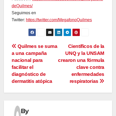
deQuilmes/
Seguimos en
Twitter:
https://twitter.com/MegafonoQuilmes
Navegación
Quilmes se suma
Científicos de la
a una campaña
UNQ y la UNSAM
de
nacional para
crearon una fórmula
entradas
facilitar el
clave contra
diagnóstico de
enfermedades
dermatitis atópica
respiratorias
By