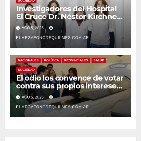
SOCIEDAD
Investigadores del Hospital
El Cruce Dr. Néstor Kirchner
desarrollan un estudio
AGO 5, 2026
pionero sobre el
envejecimiento cerebral y las
ELMEGAFONODEQUILMES.COM.AR
demencias
NACIONALES
POLÍTICA
PROVINCIALES
SALUD
SOCIEDAD
El odio los convence de votar
contra sus propios intereses.
Una Sociedad atrapada en la
AGO 5, 2026
grieta
ELMEGAFONODEQUILMES.COM.AR