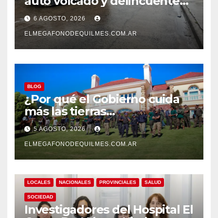
auto volcado y delincuentes
detenidos en San Francisco
6 AGOSTO, 2026
Solano
ELMEGAFONODEQUILMES.COM.AR
BLOG
¿Por qué el Gobierno cuida
más las tierras
extranjerizadas que el
5 AGOSTO, 2026
patrimonio de todos los
argentinos?
ELMEGAFONODEQUILMES.COM.AR
LOCALES
NACIONALES
PROVINCIALES
SALUD
SOCIEDAD
Investigadores del Hospital El