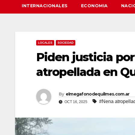
INTERNACIONALES
ECONOMIA
NACI
LOCALES
SOCIEDAD
Piden justicia por
atropellada en Q
By
elmegafonodequilmes.com.ar
#Nena atropella
OCT 16, 2025