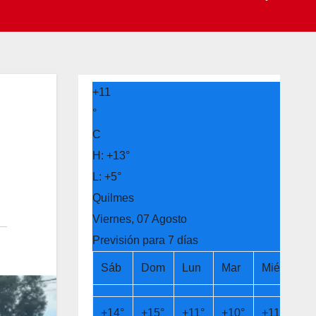
+
11
°
C
H:
+
13°
L:
+
5°
Quilmes
Viernes, 07 Agosto
Previsión para 7 días
Sáb
Dom
Lun
Mar
Mié
Ju
+
14°
+
15°
+
11°
+
10°
+
11°
+
1