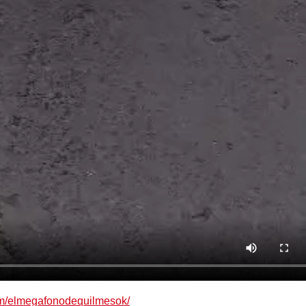
om/elmegafonodequilmesok/