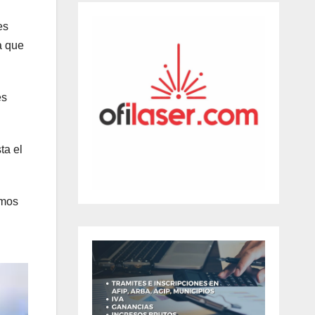
es
a que
es
ta el
smos