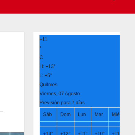
+
11
°
C
H:
+
13°
L:
+
5°
Quilmes
Viernes, 07 Agosto
Previsión para 7 días
Sáb
Dom
Lun
Mar
Mié
Ju
+
14°
+
12°
+
11°
+
10°
+
11°
+
1