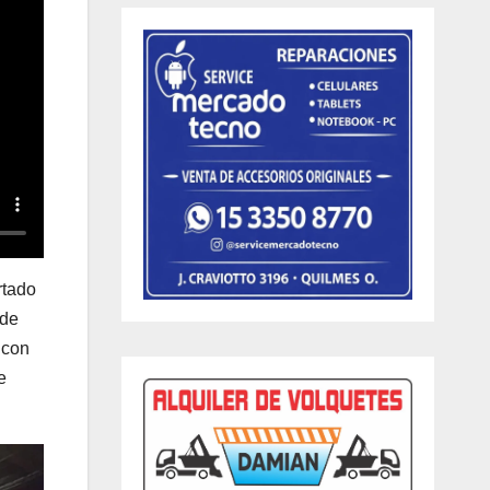
rtado
 de
 con
e