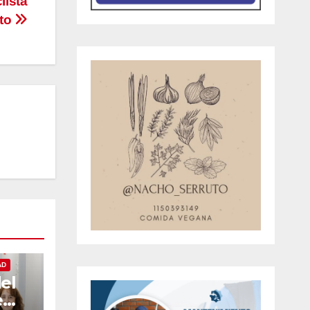
lista
uto
AD
el
e