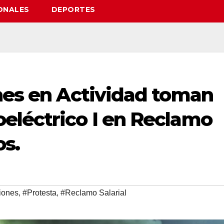
ONALES
DEPORTES
ones en Actividad toman
eléctrico I en Reclamo
os.
iones
,
#Protesta
,
#Reclamo Salarial