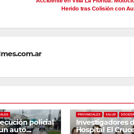
Accidente en Villa La Florida: Motocic
Herido tras Colisión con A
lmes.com.ar
LES
POLICIALES
LOCALES
NACIONALES
IALES
PROVINCIALES
SALUD
SOCIED
ecución policial
Investigadores d
un auto
Hospital El Cruc