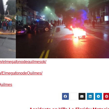
om/elmegafonodequilmesok/
om/ElmegafonodeQuilmes/
Quilmes