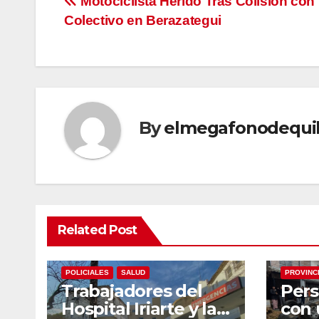
Navegación
Motociclista Herido Tras Colisión con
Colectivo en Berazategui
de
entradas
By
elmegafonodequi
Related Post
ECONOMIA
LOCALES
NACIONALES
NACIONA
POLICIALES
SALUD
PROVINC
Trabajadores del
Pers
Hospital Iriarte y la
con 