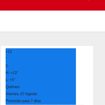
+
12
°
C
H:
+
13°
L:
+
5°
Quilmes
Viernes, 07 Agosto
Previsión para 7 días