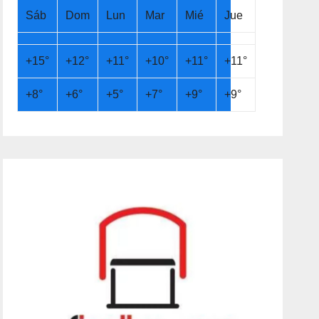
Sáb
Dom
Lun
Mar
Mié
Jue
+
15°
+
12°
+
11°
+
10°
+
11°
+
11°
+
8°
+
6°
+
5°
+
7°
+
9°
+
9°