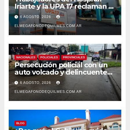
Iriarte y la UPA 17 reclaman el
pase a planta de becarios y
6 AGOSTO, 2026
mejoras laborales
ELMEGAFONODEQUILMES.COM.AR
NACIONALES
POLICIALES
PROVINCIALES
Persecución policial con un
auto volcado y delincuentes
detenidos en San Francisco
6 AGOSTO, 2026
Solano
ELMEGAFONODEQUILMES.COM.AR
BLOG