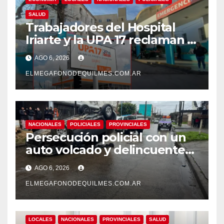
SALUD
Trabajadores del Hospital
Iriarte y la UPA 17 reclaman el
pase a planta de becarios y
AGO 6, 2026
mejoras laborales
ELMEGAFONODEQUILMES.COM.AR
NACIONALES
POLICIALES
PROVINCIALES
Persecución policial con un
auto volcado y delincuentes
detenidos en San Francisco
AGO 6, 2026
Solano
ELMEGAFONODEQUILMES.COM.AR
LOCALES
NACIONALES
PROVINCIALES
SALUD