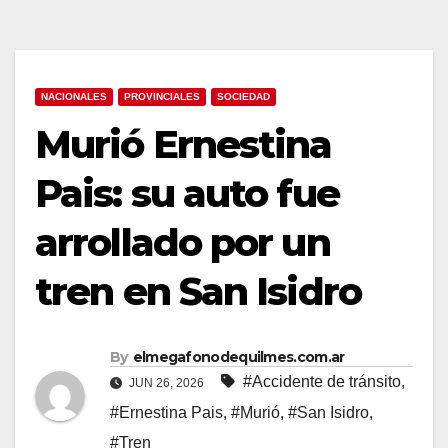
NACIONALES
PROVINCIALES
SOCIEDAD
Murió Ernestina
Pais: su auto fue
arrollado por un
tren en San Isidro
By
elmegafonodequilmes.com.ar
#Accidente de tránsito
,
JUN 26, 2026
#Ernestina Pais
,
#Murió
,
#San Isidro
,
#Tren