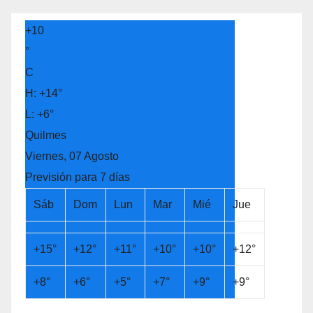
+
10
°
C
H:
+
14°
L:
+
6°
Quilmes
Viernes, 07 Agosto
Previsión para 7 días
Sáb
Dom
Lun
Mar
Mié
Jue
+
15°
+
12°
+
11°
+
10°
+
10°
+
12°
+
8°
+
6°
+
5°
+
7°
+
9°
+
9°