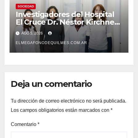
SOCIEDAD
Investigadores del Hospital
El Cruce Dr. Néstor Kirchner
desarrollan un estudio
AGO 5, 2026
pionero sobre el
envejecimiento cerebral y las
ELMEGAFONODEQUILMES.COM.AR
demencias
Deja un comentario
Tu dirección de correo electrónico no será publicada.
Los campos obligatorios están marcados con
*
Comentario
*