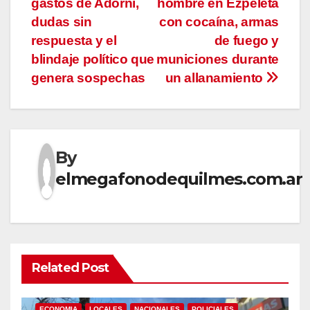
gastos de Adorni,
hombre en Ezpeleta
de
dudas sin
con cocaína, armas
entradas
respuesta y el
de fuego y
blindaje político que
municiones durante
genera sospechas
un allanamiento
By
elmegafonodequilmes.com.ar
Related Post
ECONOMIA
LOCALES
NACIONALES
POLICIALES