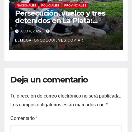
NACIONALES
POLICIALES
PROVINCIALES
Persecución, vuelco y tres
detenidos en La Plata:
recuperaron motos robadas
AGO 4, 2026
tras un operativo policial
ELMEGAFONODEQUILMES.COM.AR
Deja un comentario
Tu dirección de correo electrónico no será publicada.
Los campos obligatorios están marcados con
*
Comentario
*