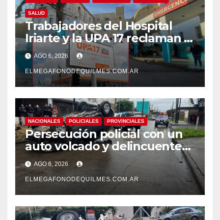
SALUD
Trabajadores del Hospital
Iriarte y la UPA 17 reclaman el
pase a planta de becarios y
AGO 6, 2026
mejoras laborales
ELMEGAFONODEQUILMES.COM.AR
NACIONALES
POLICIALES
PROVINCIALES
Persecución policial con un
auto volcado y delincuentes
detenidos en San Francisco
AGO 6, 2026
Solano
ELMEGAFONODEQUILMES.COM.AR