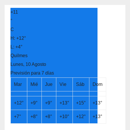
+
11
°
C
H:
+
12°
L:
+
4°
Quilmes
Lunes, 10 Agosto
Previsión para 7 días
Mar
Mié
Jue
Vie
Sáb
Dom
+
12°
+
9°
+
9°
+
13°
+
15°
+
13°
+
7°
+
8°
+
8°
+
10°
+
12°
+
13°