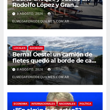
Rodolfo López y Gran
Canaria, Quilmes Oeste
9 AGOSTO, 2026
ELMEGAFONODEQUILMES.COM.AR
LOCALES
SOCIEDAD
Bernal Oeste: un camión de
fletes quedó al borde de caer
al arroyo Las Piedras
8 AGOSTO, 2026
ELMEGAFONODEQUILMES.COM.AR
ECONOMIA
INTERNACIONALES
NACIONALES
POLÍTICA