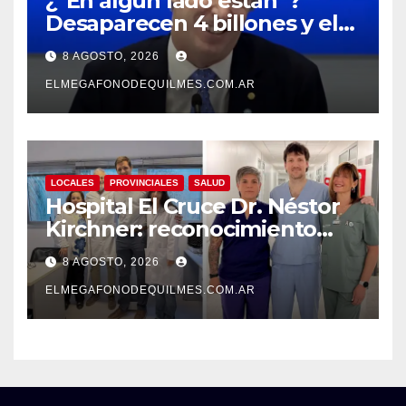
¿“En algún lado están”?
Desaparecen 4 billones y el
presidente del BCRA
8 AGOSTO, 2026
responde con una risita
ELMEGAFONODEQUILMES.COM.AR
LOCALES
PROVINCIALES
SALUD
Hospital El Cruce Dr. Néstor
Kirchner: reconocimiento
internacional a la calidad de
8 AGOSTO, 2026
su atención
ELMEGAFONODEQUILMES.COM.AR