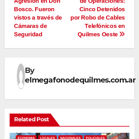
Agresión en Don
de Operaciones:
entradas
Bosco. Fueron
Cinco Detenidos
vistos a través de
por Robo de Cables
Cámaras de
Telefónicos en
Seguridad
Quilmes Oeste
By
elmegafonodequilmes.com.ar
Related Post
ECONOMIA
LOCALES
NACIONALES
POLICIALES