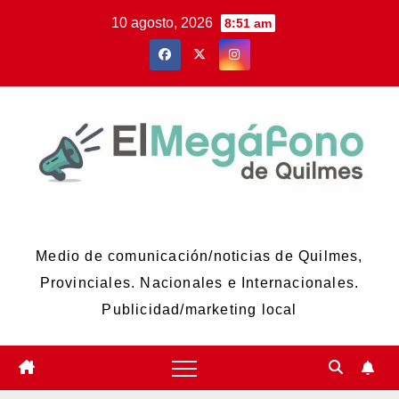
Skip
10 agosto, 2026
8:51 am
to
content
El Megáfono de Quilmes
Medio de comunicación/noticias de Quilmes,
Provinciales. Nacionales e Internacionales.
Publicidad/marketing local