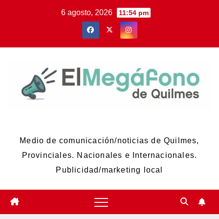
Skip
6 agosto, 2026
11:54 pm
to
content
El Megáfono de Quilmes
Medio de comunicación/noticias de Quilmes,
Provinciales. Nacionales e Internacionales.
Publicidad/marketing local