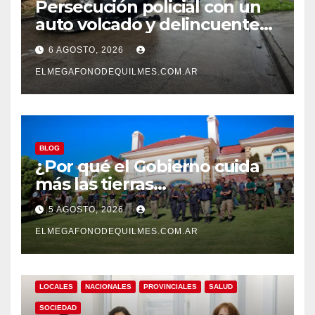
Persecución policial con un
auto volcado y delincuentes
detenidos en San Francisco
6 AGOSTO, 2026
Solano
ELMEGAFONODEQUILMES.COM.AR
BLOG
¿Por qué el Gobierno cuida
más las tierras
extranjerizadas que el
5 AGOSTO, 2026
patrimonio de todos los
argentinos?
ELMEGAFONODEQUILMES.COM.AR
LOCALES
NACIONALES
PROVINCIALES
SALUD
SOCIEDAD