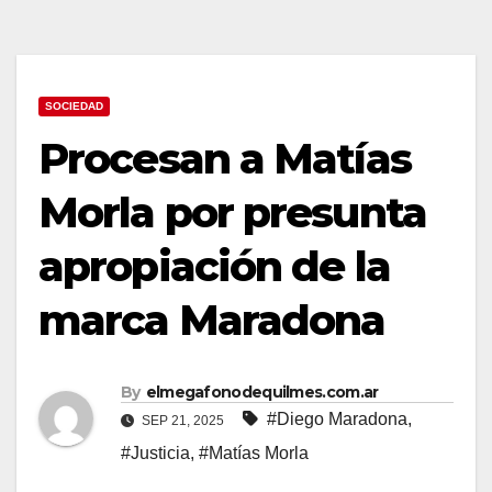
SOCIEDAD
Procesan a Matías
Morla por presunta
apropiación de la
marca Maradona
By
elmegafonodequilmes.com.ar
#Diego Maradona
,
SEP 21, 2025
#Justicia
,
#Matías Morla