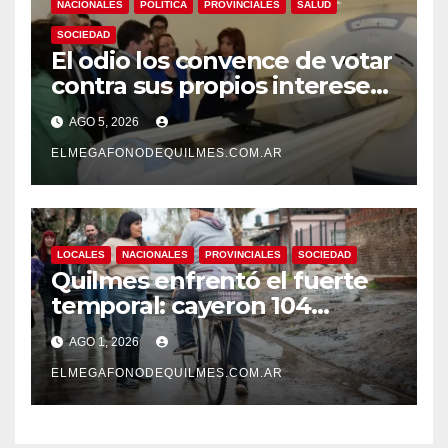
NACIONALES
POLÍTICA
PROVINCIALES
SALUD
SOCIEDAD
El odio los convence de votar
contra sus propios intereses.
Una Sociedad atrapada en la
AGO 5, 2026
grieta
ELMEGAFONODEQUILMES.COM.AR
LOCALES
NACIONALES
PROVINCIALES
SOCIEDAD
Quilmes enfrentó el fuerte
temporal: cayeron 104
milímetros de lluvia en 24
AGO 1, 2026
horas.
ELMEGAFONODEQUILMES.COM.AR