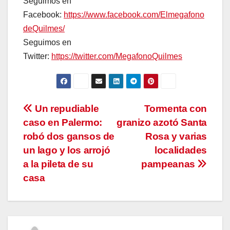
Seguimos en
Facebook:
https://www.facebook.com/Elmegafono
deQuilmes/
Seguimos en
Twitter:
https://twitter.com/MegafonoQuilmes
Navegación
Un repudiable
Tormenta con
caso en Palermo:
granizo azotó Santa
de
robó dos gansos de
Rosa y varias
entradas
un lago y los arrojó
localidades
a la pileta de su
pampeanas
casa