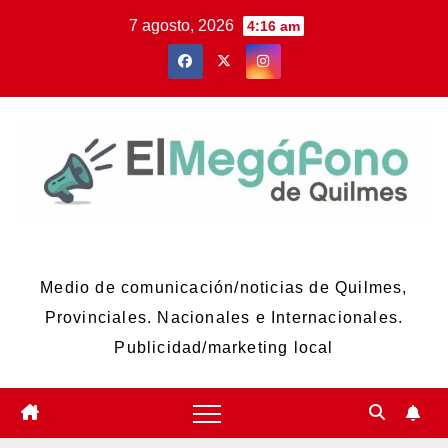
Skip
7 agosto, 2026
4:16 am
to
content
El Megáfono de Quilmes
Medio de comunicación/noticias de Quilmes,
Provinciales. Nacionales e Internacionales.
Publicidad/marketing local