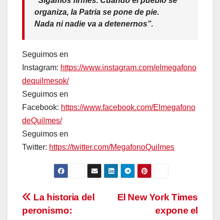
“Sigamos firmes. Cuando el pueblo se
organiza, la Patria se pone de pie.
Nada ni nadie va a detenernos”.
Seguimos en
Instagram:
https://www.instagram.com/elmegafono
dequilmesok/
Seguimos en
Facebook:
https://www.facebook.com/Elmegafono
deQuilmes/
Seguimos en
Twitter:
https://twitter.com/MegafonoQuilmes
Navegación
La historia del
El New York Times
peronismo:
expone el