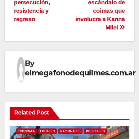
de
persecución,
escándalo de
entradas
resistencia y
coimas que
regreso
involucra a Karina
Milei
By
elmegafonodequilmes.com.ar
Related Post
ECONOMIA
LOCALES
NACIONALES
POLICIALES