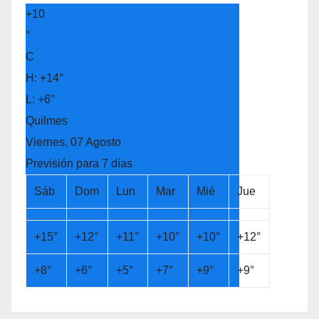
+
10
°
C
H:
+
14°
L:
+
6°
Quilmes
Viernes, 07 Agosto
Previsión para 7 días
Sáb
Dom
Lun
Mar
Mié
Jue
+
15°
+
12°
+
11°
+
10°
+
10°
+
12°
+
8°
+
6°
+
5°
+
7°
+
9°
+
9°