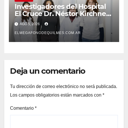
Investigadores del Hospital
El Cruce Dr. Néstor Kirchner
desarrollan un estudio
AGO 5, 2026
pionero sobre el
envejecimiento cerebral y las
ELMEGAFONODEQUILMES.COM.AR
demencias
Deja un comentario
Tu dirección de correo electrónico no será publicada.
Los campos obligatorios están marcados con
*
Comentario
*