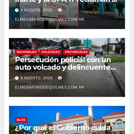
pase a planta de becarios y
6 AGOSTO, 2026
mejoras laborales
ELMEGAFONODEQUILMES.COM.AR
NACIONALES
POLICIALES
PROVINCIALES
Persecución policial con un
auto volcado y delincuentes
detenidos en San Francisco
6 AGOSTO, 2026
Solano
ELMEGAFONODEQUILMES.COM.AR
BLOG
¿Por qué el Gobierno cuida