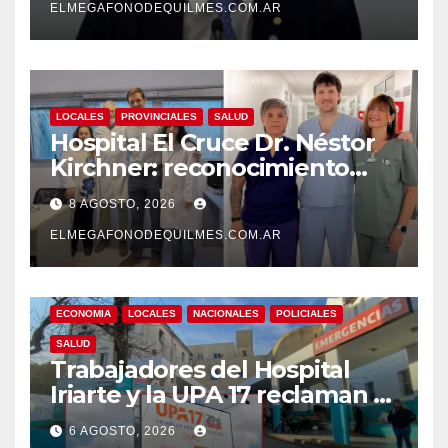
ELMEGAFONODEQUILMES.COM.AR
LOCALES
PROVINCIALES
SALUD
Hospital El Cruce Dr. Néstor
Kirchner: reconocimiento
internacional a la calidad de
8 AGOSTO, 2026
su atención
ELMEGAFONODEQUILMES.COM.AR
ECONOMIA
LOCALES
NACIONALES
POLICIALES
SALUD
Trabajadores del Hospital
Iriarte y la UPA 17 reclaman el
pase a planta de becarios y
6 AGOSTO, 2026
mejoras laborales