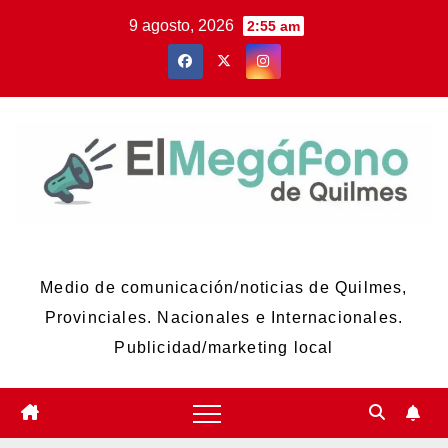
Skip
9 agosto, 2026
2:55 am
to
content
El Megáfono de Quilmes
Medio de comunicación/noticias de Quilmes,
Provinciales. Nacionales e Internacionales.
Publicidad/marketing local