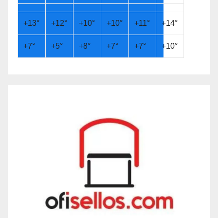
+
13°
+
12°
+
10°
+
10°
+
11°
+
14°
+
7°
+
5°
+
8°
+
7°
+
7°
+
10°