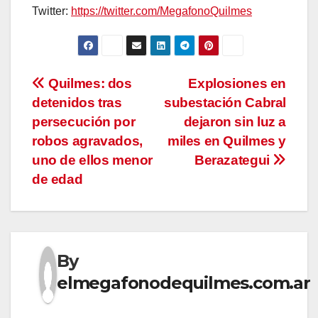
Twitter:
https://twitter.com/MegafonoQuilmes
Navegación
Quilmes: dos
Explosiones en
detenidos tras
subestación Cabral
de
persecución por
dejaron sin luz a
entradas
robos agravados,
miles en Quilmes y
uno de ellos menor
Berazategui
de edad
By
elmegafonodequilmes.com.ar