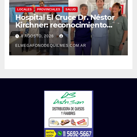
LOCALES
PROVINCIALES
SALUD
Hospital El Cruce Dr. Néstor
Kirchner: reconocimiento
internacional a la calidad de
8 AGOSTO, 2026
su atención
ELMEGAFONODEQUILMES.COM.AR