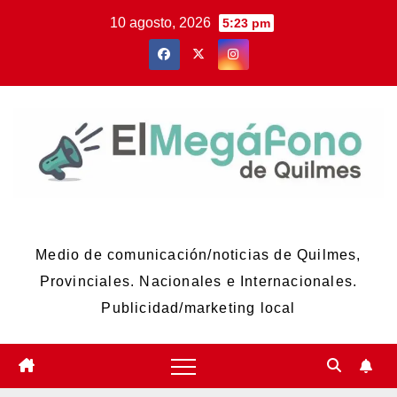
Skip
10 agosto, 2026
5:23 pm
to
content
El Megáfono de Quilmes
Medio de comunicación/noticias de Quilmes,
Provinciales. Nacionales e Internacionales.
Publicidad/marketing local