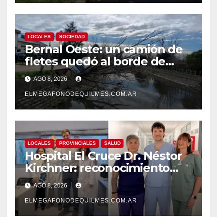
LOCALES
SOCIEDAD
Bernal Oeste: un camión de
fletes quedó al borde de
caer al arroyo Las Piedras
AGO 8, 2026
ELMEGAFONODEQUILMES.COM.AR
LOCALES
PROVINCIALES
SALUD
Hospital El Cruce Dr. Néstor
Kirchner: reconocimiento
internacional a la calidad de
AGO 8, 2026
su atención
ELMEGAFONODEQUILMES.COM.AR