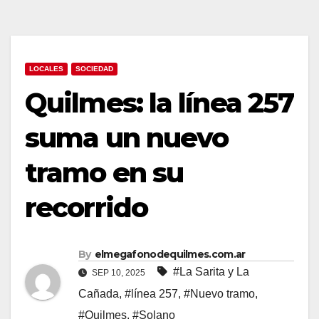
LOCALES
SOCIEDAD
Quilmes: la línea 257
suma un nuevo
tramo en su
recorrido
By
elmegafonodequilmes.com.ar
#La Sarita y La
SEP 10, 2025
Cañada
,
#línea 257
,
#Nuevo tramo
,
#Quilmes
,
#Solano