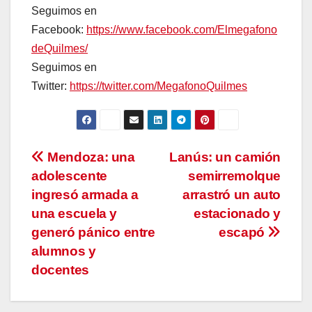
Seguimos en
Facebook:
https://www.facebook.com/Elmegafono
deQuilmes/
Seguimos en
Twitter:
https://twitter.com/MegafonoQuilmes
Navegación
Mendoza: una
Lanús: un camión
adolescente
semirremolque
de
ingresó armada a
arrastró un auto
entradas
una escuela y
estacionado y
generó pánico entre
escapó
alumnos y
docentes