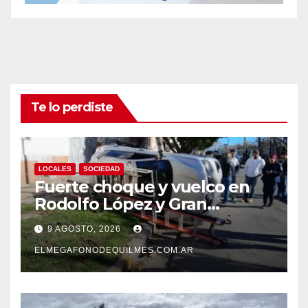
Te lo perdiste
LOCALES
SOCIEDAD
Fuerte choque y vuelco en
Rodolfo López y Gran
Canaria, Quilmes Oeste
9 AGOSTO, 2026
ELMEGAFONODEQUILMES.COM.AR