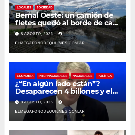
LOCALES
SOCIEDAD
Bernal Oeste: un camión de
fletes quedó al borde de caer
al arroyo Las Piedras
8 AGOSTO, 2026
ELMEGAFONODEQUILMES.COM.AR
ECONOMIA
INTERNACIONALES
NACIONALES
POLÍTICA
¿“En algún lado están”?
Desaparecen 4 billones y el
presidente del BCRA
8 AGOSTO, 2026
responde con una risita
ELMEGAFONODEQUILMES.COM.AR