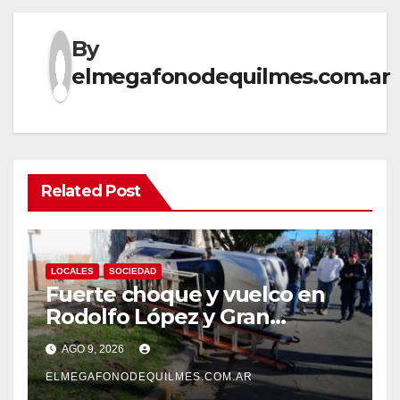
By
elmegafonodequilmes.com.ar
Related Post
LOCALES
SOCIEDAD
Fuerte choque y vuelco en
Rodolfo López y Gran
Canaria, Quilmes Oeste
AGO 9, 2026
ELMEGAFONODEQUILMES.COM.AR