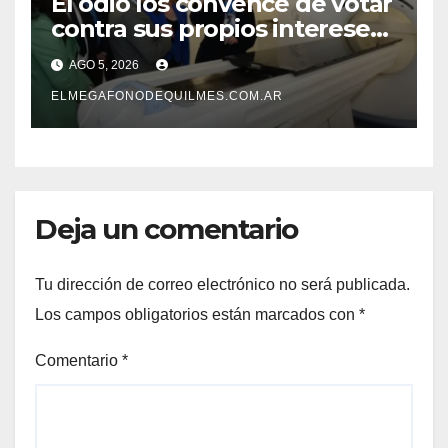
El odio los convence de votar
contra sus propios intereses.
Una Sociedad atrapada en la
AGO 5, 2026
grieta
ELMEGAFONODEQUILMES.COM.AR
Deja un comentario
Tu dirección de correo electrónico no será publicada.
Los campos obligatorios están marcados con
*
Comentario
*