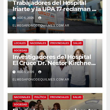
Trabajadores del Hospital
Iriarte y la UPA 17 reclaman el
pase a planta de becarios y
AGO 6, 2026
mejoras laborales
ELMEGAFONODEQUILMES.COM.AR
LOCALES
NACIONALES
PROVINCIALES
SALUD
SOCIEDAD
Investigadores del Hospital
El Cruce Dr. Néstor Kirchner
desarrollan un estudio
AGO 5, 2026
pionero sobre el
envejecimiento cerebral y las
ELMEGAFONODEQUILMES.COM.AR
demencias
NACIONALES
POLÍTICA
PROVINCIALES
SALUD
SOCIEDAD