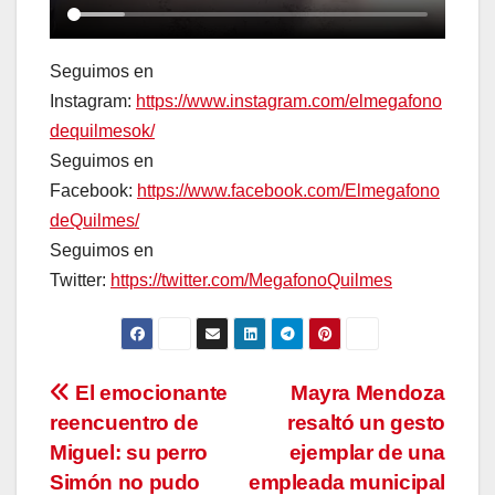
Seguimos en
Instagram:
https://www.instagram.com/elmegafono
dequilmesok/
Seguimos en
Facebook:
https://www.facebook.com/Elmegafono
deQuilmes/
Seguimos en
Twitter:
https://twitter.com/MegafonoQuilmes
Navegación
El emocionante
Mayra Mendoza
reencuentro de
resaltó un gesto
de
Miguel: su perro
ejemplar de una
entradas
Simón no pudo
empleada municipal