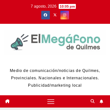
Skip
7 agosto, 2026
10:05 pm
to
content
El Megáfono de Quilmes
Medio de comunicación/noticias de Quilmes,
Provinciales. Nacionales e Internacionales.
Publicidad/marketing local