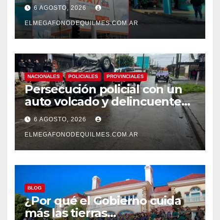
pase a planta de becarios y
6 AGOSTO, 2026
mejoras laborales
ELMEGAFONODEQUILMES.COM.AR
NACIONALES
POLICIALES
PROVINCIALES
Persecución policial con un
auto volcado y delincuentes
detenidos en San Francisco
6 AGOSTO, 2026
Solano
ELMEGAFONODEQUILMES.COM.AR
BLOG
¿Por qué el Gobierno cuida
más las tierras