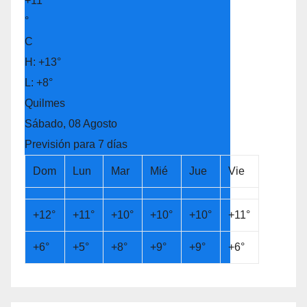
+
11
°
C
H:
+
13°
L:
+
8°
Quilmes
Sábado, 08 Agosto
Previsión para 7 días
Dom
Lun
Mar
Mié
Jue
Vie
+
12°
+
11°
+
10°
+
10°
+
10°
+
11°
+
6°
+
5°
+
8°
+
9°
+
9°
+
6°