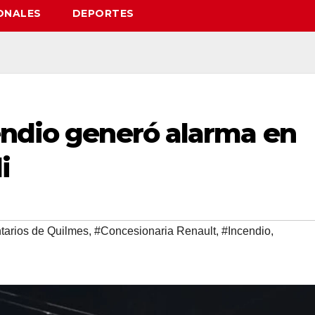
ONALES
DEPORTES
endio generó alarma en
i
tarios de Quilmes
,
#Concesionaria Renault
,
#Incendio
,