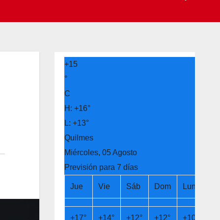
+
15
°
C
H:
+
16°
L:
+
13°
Quilmes
Miércoles, 05 Agosto
Previsión para 7 días
Jue
Vie
Sáb
Dom
Lun
Ma
+
17°
+
14°
+
12°
+
12°
+
10°
+
9