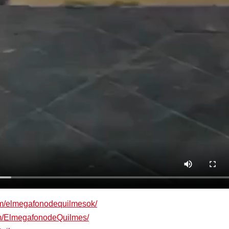
om/elmegafonodequilmesok/
om/ElmegafonodeQuilmes/