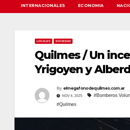
INTERNACIONALES
ECONOMIA
NACI
LOCALES
SOCIEDAD
Quilmes / Un inc
Yrigoyen y Alberd
By
elmegafonodequilmes.com.ar
#Bomberos Volun
NOV 4, 2025
#Quilmes