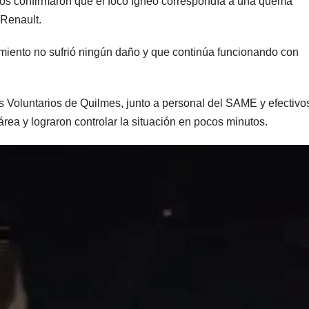
rios confirmaron que el foco ígneo correspondía a una quema
 Renault.
imiento no sufrió ningún daño y que continúa funcionando con
 Voluntarios de Quilmes, junto a personal del SAME y efectivo
rea y lograron controlar la situación en pocos minutos.