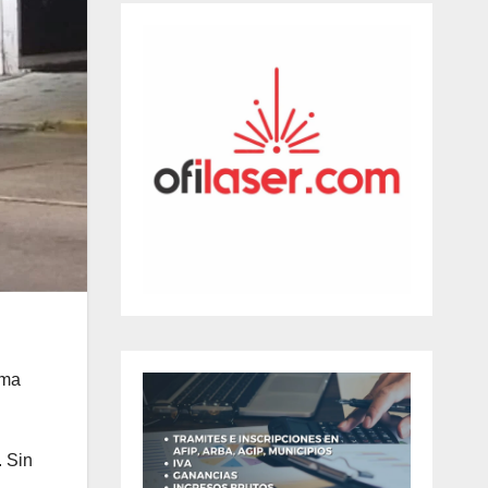
rma
. Sin