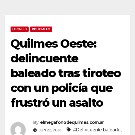
LOCALES
POLICIALES
Quilmes Oeste:
delincuente
baleado tras tiroteo
con un policía que
frustró un asalto
By
elmegafonodequilmes.com.ar
#Delincuente baleado
,
JUN 22, 2026