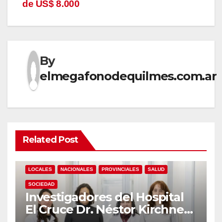
de US$ 8.000
By
elmegafonodequilmes.com.ar
Related Post
LOCALES
NACIONALES
PROVINCIALES
SALUD
SOCIEDAD
Investigadores del Hospital
El Cruce Dr. Néstor Kirchner
desarrollan un estudio