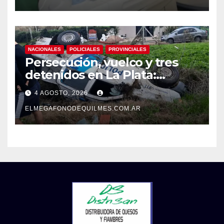
NACIONALES
POLICIALES
PROVINCIALES
Persecución, vuelco y tres
detenidos en La Plata:
recuperaron motos robadas
4 AGOSTO, 2026
tras un operativo policial
ELMEGAFONODEQUILMES.COM.AR