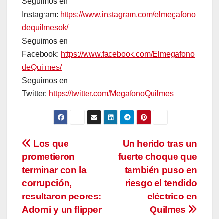
Seguimos en
Instagram:
https://www.instagram.com/elmegafono
dequilmesok/
Seguimos en
Facebook:
https://www.facebook.com/Elmegafono
deQuilmes/
Seguimos en
Twitter:
https://twitter.com/MegafonoQuilmes
Navegación
Los que
Un herido tras un
prometieron
fuerte choque que
de
terminar con la
también puso en
entradas
corrupción,
riesgo el tendido
resultaron peores:
eléctrico en
Adorni y un flipper
Quilmes