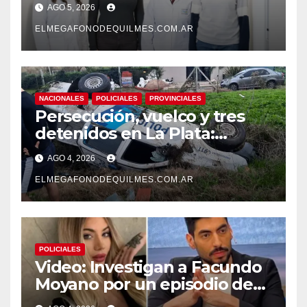
AGO 5, 2026
pionero sobre el
envejecimiento cerebral y las
ELMEGAFONODEQUILMES.COM.AR
demencias
NACIONALES
POLICIALES
PROVINCIALES
Persecución, vuelco y tres
detenidos en La Plata:
recuperaron motos robadas
AGO 4, 2026
tras un operativo policial
ELMEGAFONODEQUILMES.COM.AR
POLICIALES
Video: Investigan a Facundo
Moyano por un episodio de
presunta violencia de género