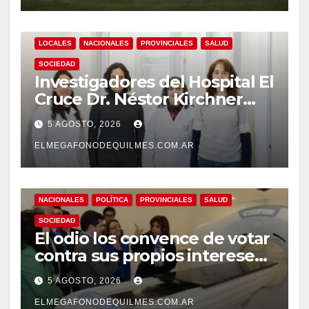
LOCALES
NACIONALES
PROVINCIALES
SALUD
SOCIEDAD
Investigadores del Hospital El
Cruce Dr. Néstor Kirchner
desarrollan un estudio
5 AGOSTO, 2026
pionero sobre el
envejecimiento cerebral y las
ELMEGAFONODEQUILMES.COM.AR
demencias
NACIONALES
POLÍTICA
PROVINCIALES
SALUD
SOCIEDAD
El odio los convence de votar
contra sus propios intereses.
Una Sociedad atrapada en la
5 AGOSTO, 2026
grieta
ELMEGAFONODEQUILMES.COM.AR