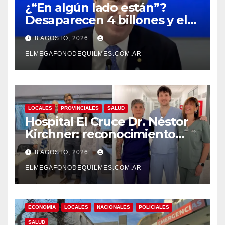
¿“En algún lado están”?
Desaparecen 4 billones y el
presidente del BCRA
8 AGOSTO, 2026
responde con una risita
ELMEGAFONODEQUILMES.COM.AR
LOCALES
PROVINCIALES
SALUD
Hospital El Cruce Dr. Néstor
Kirchner: reconocimiento
internacional a la calidad de
8 AGOSTO, 2026
su atención
ELMEGAFONODEQUILMES.COM.AR
ECONOMIA
LOCALES
NACIONALES
POLICIALES
SALUD