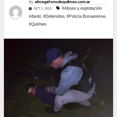
By
elmegafonodequilmes.com.ar
#Abuso y explotación
OCT 1, 2025
infantil
,
#Detenidos
,
#Policía Bonaerense
,
#Quilmes