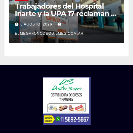
Trabajadores del Hospital
Iriarte y la UPA 17 reclaman el
pase a planta de becarios y
6 AGOSTO, 2026
mejoras laborales
ELMEGAFONODEQUILMES.COM.AR