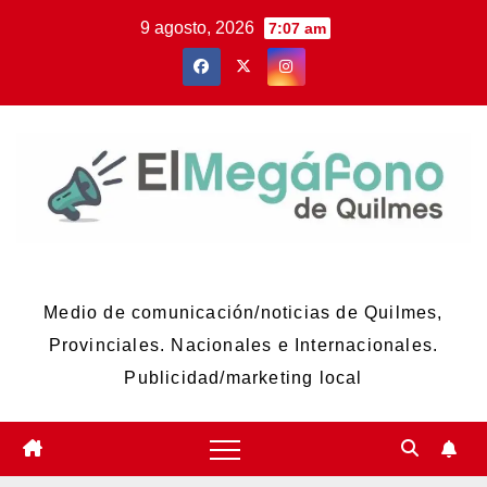
Skip
9 agosto, 2026
7:07 am
to
content
El Megáfono de Quilmes
Medio de comunicación/noticias de Quilmes,
Provinciales. Nacionales e Internacionales.
Publicidad/marketing local