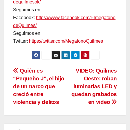
dequilmesok/
Seguimos en
Facebook:
https://www.facebook.com/Elmegafono
deQuilmes/
Seguimos en
Twitter:
https://twitter.com/MegafonoQuilmes
Navegación
Quién es
VIDEO: Quilmes
“Pequeño J”, el hijo
Oeste: roban
de
de un narco que
luminarias LED y
entradas
creció entre
quedan grabados
violencia y delitos
en video