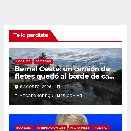
Te lo perdiste
LOCALES
SOCIEDAD
Bernal Oeste: un camión de
fletes quedó al borde de caer
al arroyo Las Piedras
8 AGOSTO, 2026
ELMEGAFONODEQUILMES.COM.AR
ECONOMIA
INTERNACIONALES
NACIONALES
POLÍTICA