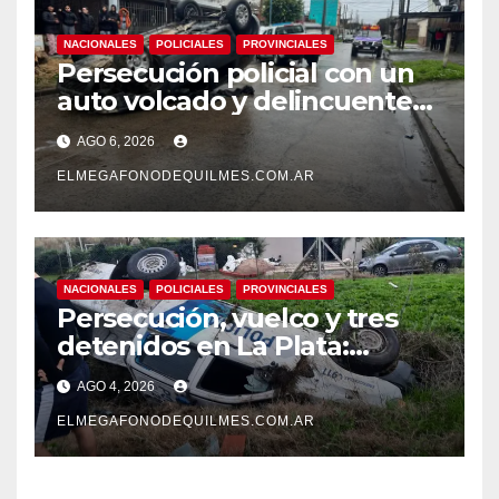
NACIONALES
POLICIALES
PROVINCIALES
Persecución policial con un
auto volcado y delincuentes
detenidos en San Francisco
AGO 6, 2026
Solano
ELMEGAFONODEQUILMES.COM.AR
NACIONALES
POLICIALES
PROVINCIALES
Persecución, vuelco y tres
detenidos en La Plata:
recuperaron motos robadas
AGO 4, 2026
tras un operativo policial
ELMEGAFONODEQUILMES.COM.AR