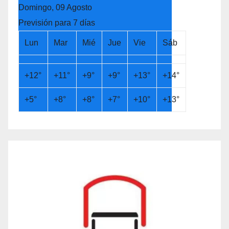
Domingo, 09 Agosto
Previsión para 7 días
Lun
Mar
Mié
Jue
Vie
Sáb
+
12°
+
11°
+
9°
+
9°
+
13°
+
14°
+
5°
+
8°
+
8°
+
7°
+
10°
+
13°